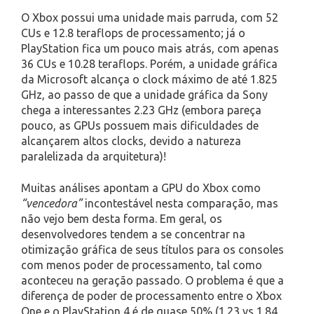
O Xbox possui uma unidade mais parruda, com 52
CUs e 12.8 teraflops de processamento; já o
PlayStation fica um pouco mais atrás, com apenas
36 CUs e 10.28 teraflops. Porém, a unidade gráfica
da Microsoft alcança o clock máximo de até 1.825
GHz, ao passo de que a unidade gráfica da Sony
chega a interessantes 2.23 GHz (embora pareça
pouco, as GPUs possuem mais dificuldades de
alcançarem altos clocks, devido a natureza
paralelizada da arquitetura)!
Muitas análises apontam a GPU do Xbox como
“vencedora”
incontestável nesta comparação, mas
não vejo bem desta forma. Em geral, os
desenvolvedores tendem a se concentrar na
otimização gráfica de seus títulos para os consoles
com menos poder de processamento, tal como
aconteceu na geração passado. O problema é que a
diferença de poder de processamento entre o Xbox
One e o PlayStation 4 é de quase 50% (1.23 vs 1.84