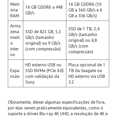
Mem
16 GB GDDR6 (10
16 GB GDDR6 a 448
ória
GB a 560 GB/s e 6
GB/s
RAM
GB a 336 GB/s)
Arma
SSD de 1 TB, 2,4
zena
SSD de 825 GB, 5,5
GB/s (tamanho
ment
GB/s (tamanho
original) ou 4,8
o
original) ou 9 GB/s
GB/s (com
inter
(com compressão)
compressão)
no
HD externo USB ou
Placa opcional de 1
Expa
SSD NVMe (PCIe 4.0)
TB da Seagate ou
nsão
com validação da
HD externo via USB
Sony
3.2
Obviamente, deixei algumas especificações de fora,
por elas serem praticamente equivalentes, como o
suporte a drives Blu-ray 4K UHD, a resolução de 4K e