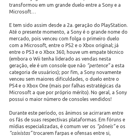
transformou em um grande duelo entre a Sony e a
Microsoft…
E tem sido assim desde a 2a. geração do PlayStation.
Até o presente momento, a Sony é o grande nome do
mercado, pois venceu com folga o primeiro duelo
com a Microsoft, entre o PS2 e o Xbox original; já
entre o PS3 e o Xbox 360, houve um empate técnico
(embora o Wii tenha liderado as vendas nesta
geração, ele é um console que não
“pertence”
a esta
categoria de usuários); por fim, a Sony novamente
venceu sem maiores dificuldades, o duelo entre o
PS4 e o Xbox One (mais por falhas estratégicas da
Microsoft a que por próprio mérito). No geral, a Sony
possui o maior número de consoles vendidos!
Durante este período, os ânimos se acirraram entre
os fãs de suas respectivas plataformas. Em fóruns e
mídias especializadas, é comum ver os
“pôneis”
e os
“caixistas”
trocarem farpas e ofensas entre si,