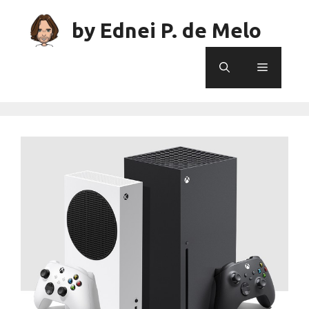
Skip
to
by Ednei P. de Melo
content
Menu