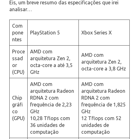
Eis, um breve resumo das especificações que irei
analisar…
Com
pone
PlayStation 5
Xbox Series X
ntes
Proce
AMD com
AMD com
ssad
arquitetura Zen 2,
arquitetura Zen 2,
or
octa-core a até 3,5
octa-core a 3,8 GHz
(CPU)
GHz
AMD com
AMD com
arquitetura Radeon
arquitetura Radeon
Chip
RDNA 2 com
RDNA 2 com
gráfi
frequência de 2,23
frequência de 1,825
co
GHz
GHz
(GPU)
10,28 Tflops com
12 Tflops com 52
36 unidades de
unidades de
computação
computação