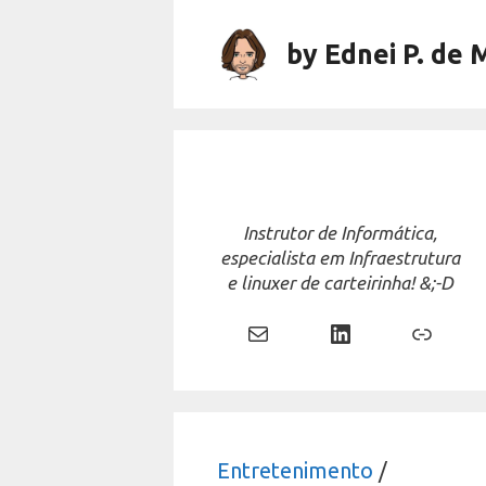
Skip
to
by Ednei P. de 
content
Instrutor de Informática,
especialista em Infraestrutura
e linuxer de carteirinha! &;-D
Mail
LinkedIn
Link
Entretenimento
/