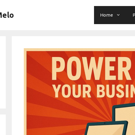
Melo
Home
P