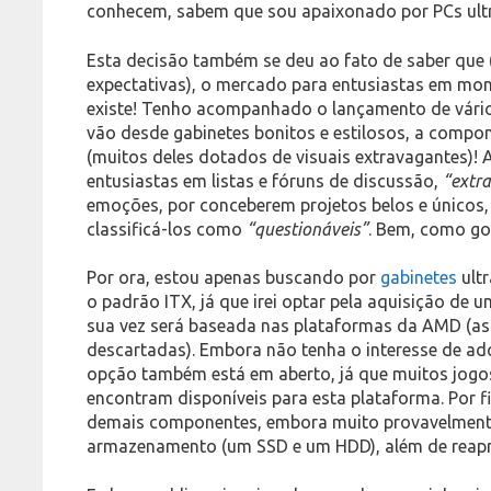
conhecem, sabem que sou apaixonado por PCs ult
Esta decisão também se deu ao fato de saber que
expectativas), o mercado para entusiastas em mo
existe! Tenho acompanhado o lançamento de vário
vão desde gabinetes bonitos e estilosos, a compon
(muitos deles dotados de visuais extravagantes)! 
entusiastas em listas e fóruns de discussão,
“extr
emoções, por conceberem projetos belos e único
classificá-los como
“questionáveis”
. Bem, como go
Por ora, estou apenas buscando por
gabinetes
ult
o padrão ITX, já que irei optar pela aquisição de 
sua vez será baseada nas plataformas da AMD (as 
descartadas). Embora não tenha o interesse de adq
opção também está em aberto, já que muitos jogos
encontram disponíveis para esta plataforma. Por f
demais componentes, embora muito provavelmente
armazenamento (um SSD e um HDD), além de reapro