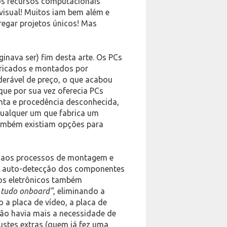
dos recursos computacionais
visual! Muitos iam bem além e
regar projetos únicos! Mas
inava ser) fim desta arte. Os PCs
ricados e montados por
erável de preço, o que acabou
 que por sua vez oferecia PCs
a e procedência desconhecida,
qualquer um que fabrica um
também existiam opções para
ão aos processos de montagem e
o e auto-detecção dos componentes
tos eletrônicos também
 tudo onboard”
, eliminando a
a placa de vídeo, a placa de
não havia mais a necessidade de
justes extras (quem já fez uma