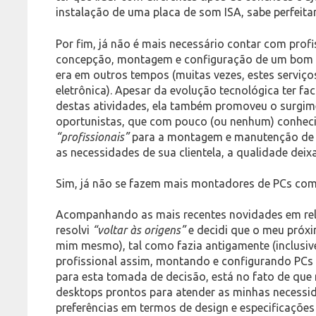
instalação de uma placa de som ISA, sabe perfeita
Por fim, já não é mais necessário contar com profi
concepção, montagem e configuração de um bom p
era em outros tempos (muitas vezes, estes serviço
eletrônica). Apesar da evolução tecnológica ter fac
destas atividades, ela também promoveu o surgime
oportunistas, que com pouco (ou nenhum) conheci
“profissionais”
para a montagem e manutenção de
as necessidades de sua clientela, a qualidade deixa
Sim, já não se fazem mais montadores de PCs c
Acompanhando as mais recentes novidades em rel
resolvi
“voltar às origens”
e decidi que o meu próx
mim mesmo), tal como fazia antigamente (inclusive,
profissional assim, montando e configurando PCs 
para esta tomada de decisão, está no fato de que
desktops prontos para atender as minhas necessi
preferências em termos de design e especificações