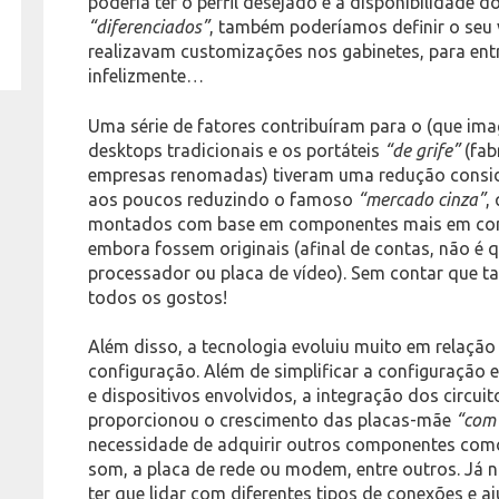
poderia ter o perfil desejado e a disponibilidade 
“diferenciados”
, também poderíamos definir o seu 
realizavam customizações nos gabinetes, para ent
infelizmente…
Uma série de fatores contribuíram para o (que imag
desktops tradicionais e os portáteis
“de grife”
(fab
empresas renomadas) tiveram uma redução consid
aos poucos reduzindo o famoso
“mercado cinza”
,
montados com base em componentes mais em cont
embora fossem originais (afinal de contas, não é 
processador ou placa de vídeo). Sem contar que 
todos os gostos!
Além disso, a tecnologia evoluiu muito em relaç
configuração. Além de simplificar a configuraçã
e dispositivos envolvidos, a integração dos circui
proporcionou o crescimento das placas-mãe
“com
necessidade de adquirir outros componentes como 
som, a placa de rede ou modem, entre outros. Já 
ter que lidar com diferentes tipos de conexões e a