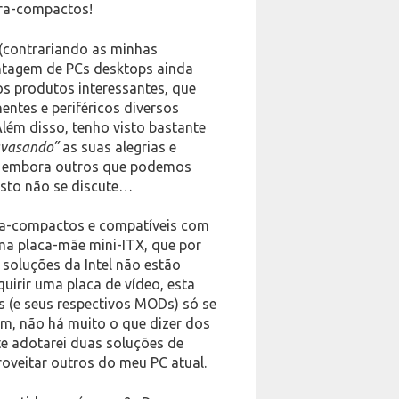
ra-compactos!
 (contrariando as minhas
ntagem de PCs desktops ainda
s produtos interessantes, que
entes e periféricos diversos
Além disso, tenho visto bastante
avasando”
as suas alegrias e
s, embora outros que podemos
sto não se discute…
ra-compactos e compatíveis com
uma placa-mãe mini-ITX, que por
soluções da Intel não estão
uirir uma placa de vídeo, esta
 (e seus respectivos MODs) só se
im, não há muito o que dizer dos
 adotarei duas soluções de
veitar outros do meu PC atual.