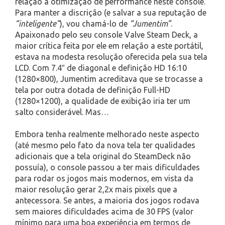
relação a otimização de performance neste console.
Para manter a discrição (e salvar a sua reputação de
“inteligente”
), vou chamá-lo de
“Jumentim”
.
Apaixonado pelo seu console Valve Steam Deck, a
maior crítica feita por ele em relação a este portátil,
estava na modesta resolução oferecida pela sua tela
LCD. Com 7.4″ de diagonal e definição HD 16:10
(1280×800), Jumentim acreditava que se trocasse a
tela por outra dotada de definição Full-HD
(1280×1200), a qualidade de exibição iria ter um
salto considerável. Mas…
Embora tenha realmente melhorado neste aspecto
(até mesmo pelo fato da nova tela ter qualidades
adicionais que a tela original do SteamDeck não
possuía), o console passou a ter mais dificuldades
para rodar os jogos mais modernos, em vista da
maior resolução gerar 2,2x mais pixels que a
antecessora. Se antes, a maioria dos jogos rodava
sem maiores dificuldades acima de 30 FPS (valor
mínimo para uma boa experiência em termos de