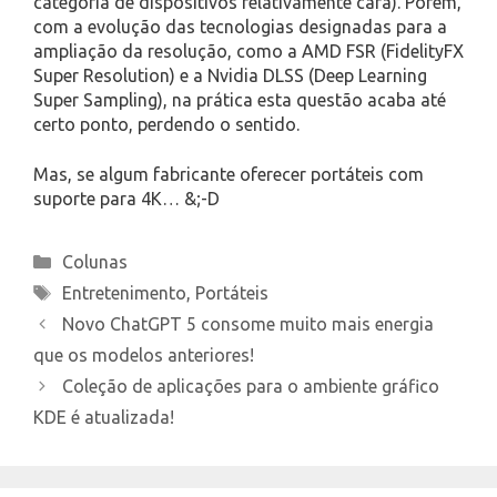
categoria de dispositivos relativamente cara). Porém,
com a evolução das tecnologias designadas para a
ampliação da resolução, como a AMD FSR (FidelityFX
Super Resolution) e a Nvidia DLSS (Deep Learning
Super Sampling), na prática esta questão acaba até
certo ponto, perdendo o sentido.
Mas, se algum fabricante oferecer portáteis com
suporte para 4K… &;-D
Categories
Colunas
Tags
Entretenimento
,
Portáteis
Novo ChatGPT 5 consome muito mais energia
que os modelos anteriores!
Coleção de aplicações para o ambiente gráfico
KDE é atualizada!