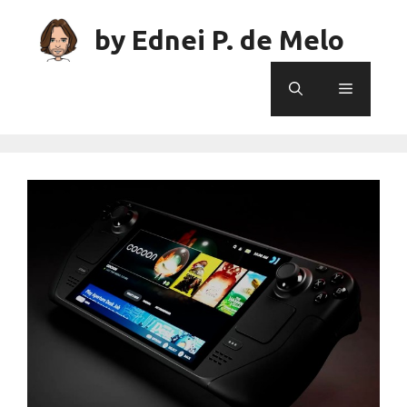
Skip
to
by Ednei P. de Melo
content
Menu