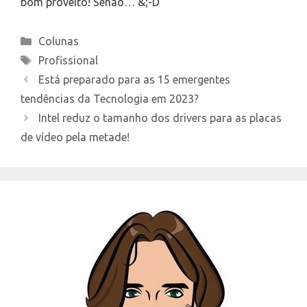
bom proveito! Senão… &;-D
Categories
Colunas
Tags
Profissional
Está preparado para as 15 emergentes
tendências da Tecnologia em 2023?
Intel reduz o tamanho dos drivers para as placas
de vídeo pela metade!