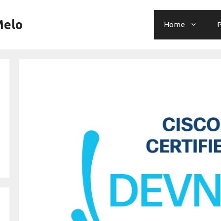
Melo
Home
P