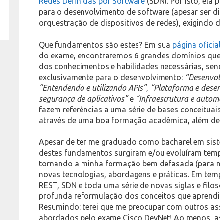
Redes Definidas por Software
(SDN). Por isto, ela
para o desenvolvimento de software (apesar ser d
orquestração de dispositivos de redes), exigind
Que fundamentos são estes? Em sua
página oficia
do exame, encontraremos 6 grandes domínios qu
dos conhecimentos e habilidades necessárias, sen
exclusivamente para o desenvolvimento:
“Desenvol
“Entendendo e utilizando APIs”
,
“Plataforma e dese
segurança de aplicativos”
e
“Infraestrutura e autom
fazem referências a uma série de bases conceituai
através de uma boa formação acadêmica, além de p
Apesar de ter me graduado como bacharel em sis
destes fundamentos surgiram e/ou evoluíram tem
tornando a minha formação bem defasada (para não
novas tecnologias, abordagens e práticas. Em tem
REST, SDN e toda uma série de novas siglas e filos
profunda reformulação dos conceitos que aprendi
Resumindo: terei que me preocupar com outros as
abordados pelo exame Cisco DevNet! Ao menos, a