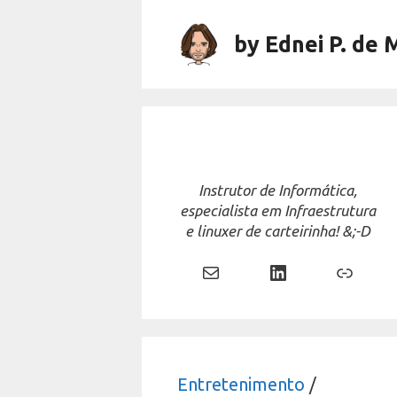
Skip
to
by Ednei P. de 
content
Instrutor de Informática,
especialista em Infraestrutura
e linuxer de carteirinha! &;-D
Mail
LinkedIn
Link
Entretenimento
/