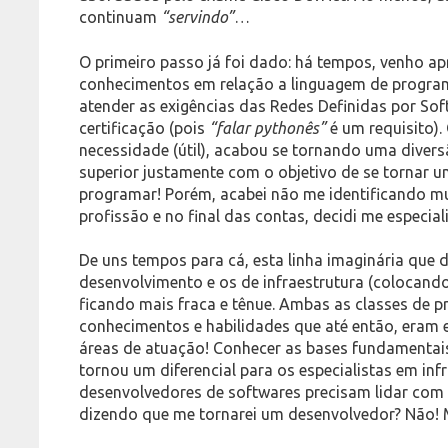
continuam
“servindo”
…
O primeiro passo já foi dado: há tempos, venho 
conhecimentos em relação a linguagem de progr
atender as exigências das Redes Definidas por Sof
certificação (pois
“falar pythonês”
é um requisito)
necessidade (útil), acabou se tornando uma diversã
superior justamente com o objetivo de se tornar 
programar! Porém, acabei não me identificando mu
profissão e no final das contas, decidi me especial
De uns tempos para cá, esta linha imaginária que d
desenvolvimento e os de infraestrutura (colocand
ficando mais fraca e tênue. Ambas as classes de p
conhecimentos e habilidades que até então, eram e
áreas de atuação! Conhecer as bases fundamentais
tornou um diferencial para os especialistas em inf
desenvolvedores de softwares precisam lidar com 
dizendo que me tornarei um desenvolvedor? Não