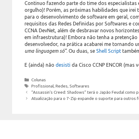
Continuo fazendo parte do time dos especialistas
orgulho)! Porém, as próximas habilidades que irei
para o desenvolvimento de software em geral, com
requisitos das Redes Definidas por Softwares e con
CCNA DevNet, além de desbravar novos horizonte
em infraestrutura)! Embora não tenha a pretenção 
desenvolvedor, na prática acabarei me tornando 
uma linguagem só”
. Ou duas, se
Shell Script
também
E (ainda) não
desisti
da Cisco CCNP ENCOR (mas v
Categories
Colunas
Tags
Profissional
,
Redes
,
Softwares
“Assassin’s Creed: Shadows” terá o Japão Feudal como p
Atualização para o 7-Zip expande o suporte para outros 