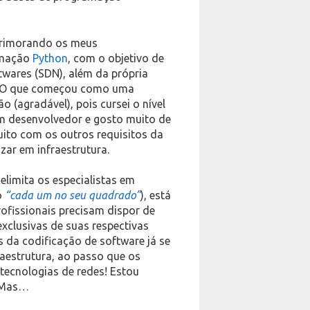
aprimorando os meus
amação
Python
, com o objetivo de
twares (SDN), além da própria
. O que começou como uma
o (agradável), pois cursei o nível
um desenvolvedor e gosto muito de
ito com os outros requisitos da
izar em infraestrutura.
elimita os especialistas em
o
“cada um no seu quadrado”
), está
rofissionais precisam dispor de
xclusivas de suas respectivas
 da codificação de software já se
raestrutura, ao passo que os
tecnologias de redes! Estou
! Mas…