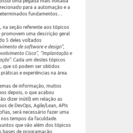
 possui uma pegada mais voltada
irecionado para a automação e a
o determinados fundamentos…
l
, na seção referente aos tópicos
e promovem uma descrição geral
do 5 deles voltados
vimento de software e design”
,
nvolvimento Cisco”
,
“Implantação e
ação”
. Cada um destes tópicos
s, que só podem ser obtidos
ráticas e experiências na área.
temas de informação, muitos
pos depois, o que acabou
 dizer inútil) em relação as
pos de DevOps, Agile/Lean, APIs
ofias, será necessário fazer uma
 nos tempos da faculdade.
suntos que vão além dos tópicos
s bases de programação