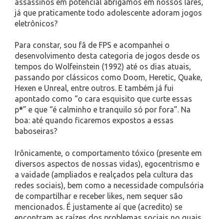
assassinos em potencial abrigamos em nossos lares,
já que praticamente todo adolescente adoram jogos
eletrônicos?
Para constar, sou fã de FPS e acompanhei o
desenvolvimento desta categoria de jogos desde os
tempos do Wolfeinstein (1992) até os dias atuais,
passando por clássicos como Doom, Heretic, Quake,
Hexen e Unreal, entre outros. E também já fui
apontado como “o cara esquisito que curte essas
p
*
” e que “é calminho e tranquilo só por fora”. Na
boa: até quando ficaremos expostos a essas
baboseiras?
Irônicamente, o comportamento tóxico (presente em
diversos aspectos de nossas vidas), egocentrismo e
a vaidade (ampliados e realçados pela cultura das
redes sociais), bem como a necessidade compulsória
de compartilhar e receber likes, nem sequer são
mencionados. É justamente aí que (acredito) se
encontram as raízes dos problemas sociais no quais