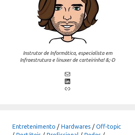
Instrutor de Informática, especialista em
Infraestrutura e linuxer de carteirinha! &;-D
Mail
LinkedIn
Link
Entretenimento
/
Hardwares
/
Off-topic
/
Portáteis
/
Profissional
/
Redes
/