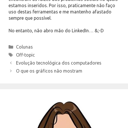
estamos inseridos. Por isso, praticamente não faço
uso destas ferramentas e me mantenho afastado
sempre que possível.
No entanto, não abro mão do LinkedIn… &;-D
Categories
Colunas
Tags
Off-topic
Evolução tecnológica dos computadores
O que os gráficos não mostram