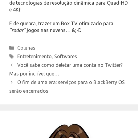
de tecnologias de resolução dinâmica para Quad-HD
e 4K)!
E de quebra, trazer um Box TV otimizado para
“rodar”
jogos nas nuvens… &;-D
Categories
Colunas
Tags
Entretenimento
,
Softwares
Você sabe como deletar uma conta no Twitter?
Mas por incrível que…
O fim de uma era: serviços para o BlackBerry OS
serão encerrados!