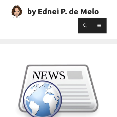
Skip
to
by Ednei P. de Melo
content
Menu