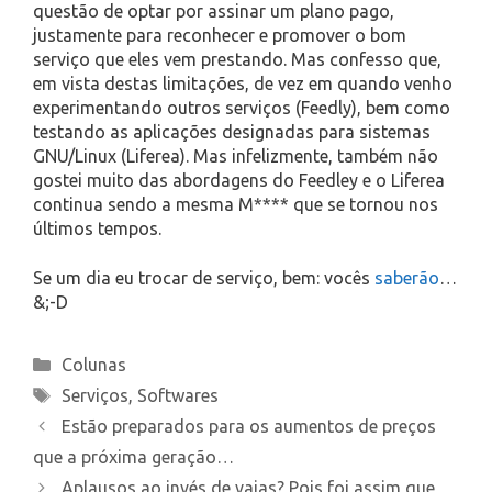
questão de optar por assinar um plano pago,
justamente para reconhecer e promover o bom
serviço que eles vem prestando. Mas confesso que,
em vista destas limitações, de vez em quando venho
experimentando outros serviços (Feedly), bem como
testando as aplicações designadas para sistemas
GNU/Linux (Liferea). Mas infelizmente, também não
gostei muito das abordagens do Feedley e o Liferea
continua sendo a mesma M**** que se tornou nos
últimos tempos.
Se um dia eu trocar de serviço, bem: vocês
saberão
…
&;-D
Categories
Colunas
Tags
Serviços
,
Softwares
Estão preparados para os aumentos de preços
que a próxima geração…
Aplausos ao invés de vaias? Pois foi assim que