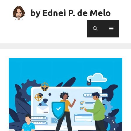
Skip
to
by Ednei P. de Melo
content
Menu