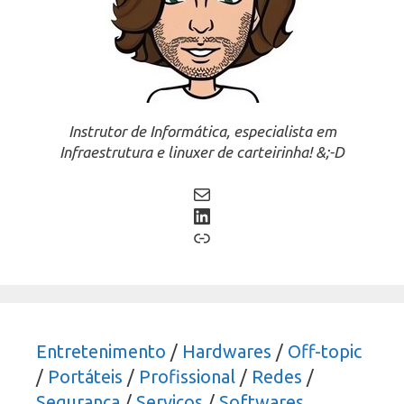
Instrutor de Informática, especialista em
Infraestrutura e linuxer de carteirinha! &;-D
Mail
LinkedIn
Link
Entretenimento
/
Hardwares
/
Off-topic
/
Portáteis
/
Profissional
/
Redes
/
Segurança
/
Serviços
/
Softwares