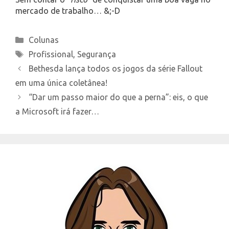
mercado de trabalho… &;-D
Categories
Colunas
Tags
Profissional
,
Segurança
Bethesda lança todos os jogos da série Fallout
em uma única coletânea!
“Dar um passo maior do que a perna”: eis, o que
a Microsoft irá fazer…