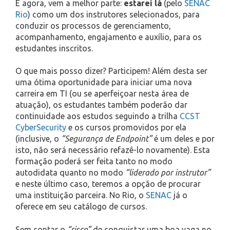
E agora, vem a melhor parte:
estarei lá
(pelo
SENAC
Rio
) como um dos instrutores selecionados, para
conduzir os processos de gerenciamento,
acompanhamento, engajamento e auxílio, para os
estudantes inscritos.
O que mais posso dizer? Participem! Além desta ser
uma ótima oportunidade para iniciar uma nova
carreira em TI (ou se aperfeiçoar nesta área de
atuação), os estudantes também poderão dar
continuidade aos estudos seguindo a trilha
CCST
CyberSecurity
e os cursos promovidos por ela
(inclusive, o
“Segurança de Endpoint”
é um deles e por
isto, não será necessário refazê-lo novamente). Esta
formação poderá ser feita tanto no modo
autodidata quanto no modo
“liderado por instrutor”
e neste último caso, teremos a opção de procurar
uma instituição parceira. No Rio, o
SENAC
já o
oferece em seu catálogo de cursos.
Sem contar o
“risco”
de conquistar uma boa vaga no