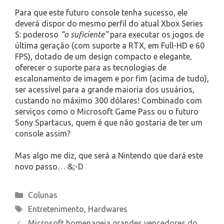
Para que este futuro console tenha sucesso, ele
deverá dispor do mesmo perfil do atual Xbox Series
S: poderoso
“o suficiente”
para executar os jogos de
última geração (com suporte a RTX, em Full-HD e 60
FPS), dotado de um design compacto e elegante,
oferecer o suporte para as tecnologias de
escalonamento de imagem e por fim (acima de tudo),
ser acessível para a grande maioria dos usuários,
custando no máximo 300 dólares! Combinado com
serviços como o Microsoft Game Pass ou o futuro
Sony Spartacus, quem é que não gostaria de ter um
console assim?
Mas algo me diz, que será a Nintendo que dará este
novo passo… &;-D
Categories
Colunas
Tags
Entretenimento
,
Hardwares
Microsoft homenageia grandes vencedores do