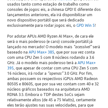
usados tanto como estação de trabalho como
consoles de jogos: eis, a chinesa GPD! E diferente dos
lançamentos anteriores, ela irá disponibilizar um
novo dispositivo portátil que será dedicado
exclusivamente para rodar jogos: eis, o
GPD Win 5
!
Por adotar APUs AMD Ryzen AI Max+, de cara ele
será o mais poderoso (e caro) console portátil já
lançado no mercado! O modelo mais
“acessível”
será
baseado na
APU Max+ 385
, que por sua vez conta
com uma CPU Zen 5 com 8 núcleos rodando a 3.6
GHz. Já o modelo mais poderoso terá a
APU Max+
395
, que apesar de contar com uma CPU Zen 5 com
16 núcleos, irá rodar a
“apenas”
3.0 GHz. Por fim,
ambas possuem os respectivos iGPUs AMD Radeon
8050S e 8060S, que por sua vez contam com 40 e 32
núcleos gráficos baseados na arquitetura AMD
RDNA 3.5. Embora o TDP destes SoCs sejam
relativamente altos (de 45 a 75 Watts), certamente
eles terão ajustes nas suas velocidades, para que