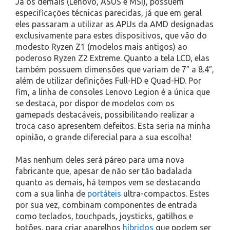
Já os demais (Lenovo, ASUS e MSI), possuem
especificações técnicas parecidas, já que em geral
eles passaram a utilizar as APUs da AMD designadas
exclusivamente para estes dispositivos, que vão do
modesto Ryzen Z1 (modelos mais antigos) ao
poderoso Ryzen Z2 Extreme. Quanto a tela LCD, elas
também possuem dimensões que variam de 7″ a 8.4″,
além de utilizar definições Full-HD e Quad-HD. Por
fim, a linha de consoles Lenovo Legion é a única que
se destaca, por dispor de modelos com os
gamepads destacáveis, possibilitando realizar a
troca caso apresentem defeitos. Esta seria na minha
opinião, o grande diferecial para a sua escolha!
Mas nenhum deles será páreo para uma nova
fabricante que, apesar de não ser tão badalada
quanto as demais, há tempos vem se destacando
com a sua linha de
portáteis
ultra-compactos. Estes
por sua vez, combinam componentes de entrada
como teclados, touchpads, joysticks, gatilhos e
botões, para criar aparelhos
híbridos
que podem ser