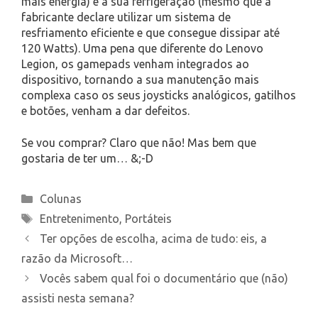
mais energia) e a sua refrigeração (mesmo que a
fabricante declare utilizar um sistema de
resfriamento eficiente e que consegue dissipar até
120 Watts). Uma pena que diferente do Lenovo
Legion, os gamepads venham integrados ao
dispositivo, tornando a sua manutenção mais
complexa caso os seus joysticks analógicos, gatilhos
e botões, venham a dar defeitos.
Se vou comprar? Claro que não! Mas bem que
gostaria de ter um… &;-D
Categories
Colunas
Tags
Entretenimento
,
Portáteis
Ter opções de escolha, acima de tudo: eis, a
razão da Microsoft…
Vocês sabem qual foi o documentário que (não)
assisti nesta semana?