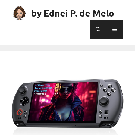
Skip
to
by Ednei P. de Melo
content
Menu