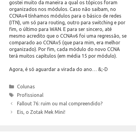
gostei muito da maneira a qual os tópicos foram
organizados nos módulos. Caso não saibam, no
CCNAv4 tínhamos módulos para o básico de redes
(ITN), um só para routing, outro para switching e por
fim, o último para WAN. E para ser sincero, até
mesmo acredito que o CCNAv6 foi uma regressão, se
comparado ao CCNAv5 (que para mim, era melhor
organizado). Por fim, cada módulo do novo CCNA
terá muitos capítulos (em média 15 por módulo).
Agora, é só aguardar a virada do ano… &;-D
Categories
Colunas
Tags
Profissional
Fallout 76: ruim ou mal compreendido?
Eis, o Zotak Mek Mini!