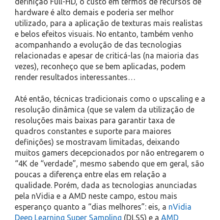
definição Full-HD, o custo em termos de recursos de
hardware é alto demais e poderia ser melhor
utilizado, para a aplicação de texturas mais realistas
e belos efeitos visuais. No entanto, também venho
acompanhando a evolução de das tecnologias
relacionadas e apesar de criticá-las (na maioria das
vezes), reconheço que se bem aplicadas, podem
render resultados interessantes…
Até então, técnicas tradicionais como o upscaling e a
resolução dinâmica (que se valem da utilização de
resoluções mais baixas para garantir taxa de
quadros constantes e suporte para maiores
definições) se mostravam limitadas, deixando
muitos gamers decepcionados por não entregarem o
“4K de “verdade”, mesmo sabendo que em geral, são
poucas a diferença entre elas em relação a
qualidade. Porém, dada as tecnologias anunciadas
pela nVidia e a AMD neste campo, estou mais
esperanço quanto a “dias melhores”: eis, a
nVidia
Deep Learning Super Sampling
(DLSS) e a
AMD