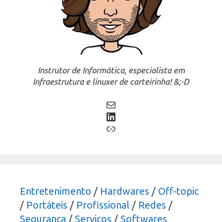
Instrutor de Informática, especialista em
Infraestrutura e linuxer de carteirinha! &;-D
Mail
LinkedIn
Link
Entretenimento
/
Hardwares
/
Off-topic
/
Portáteis
/
Profissional
/
Redes
/
Segurança
/
Serviços
/
Softwares