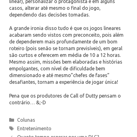
linear), personalizar o protagonista e em alguns
casos, alterar até mesmo o final do jogo,
dependendo das decisões tomadas.
A grande ironia disso tudo é que os jogos lineares
acabaram sendo vistos com preconceito, pois além
de dependerem mais profundamente de um bom
roteiro (pois senão se tornam previsíveis), em geral
são curtos e oferecem em média de 10 a 12 horas.
Mesmo assim, missões bem elaboradas e histórias
empolgantes, com nível de dificuldade bem
dimensionado e até mesmo”chefes de fases”
desafiantes, tornam a experiência de jogar única!
Pena que os produtores de Call of Dutty pensam o
contrário… &;-D
Categories
Colunas
Tags
Entretenimento
Quanto tempo esperar por uma DLC?