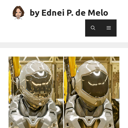
Skip
to
by Ednei P. de Melo
content
Menu