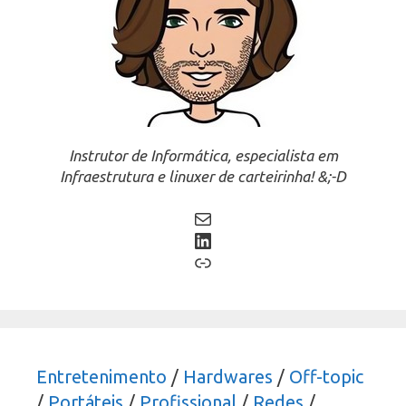
Instrutor de Informática, especialista em
Infraestrutura e linuxer de carteirinha! &;-D
Mail
LinkedIn
Link
Entretenimento
/
Hardwares
/
Off-topic
/
Portáteis
/
Profissional
/
Redes
/