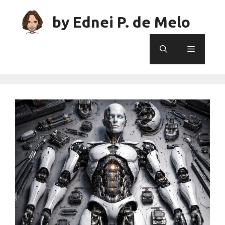
Skip
to
by Ednei P. de Melo
content
Menu