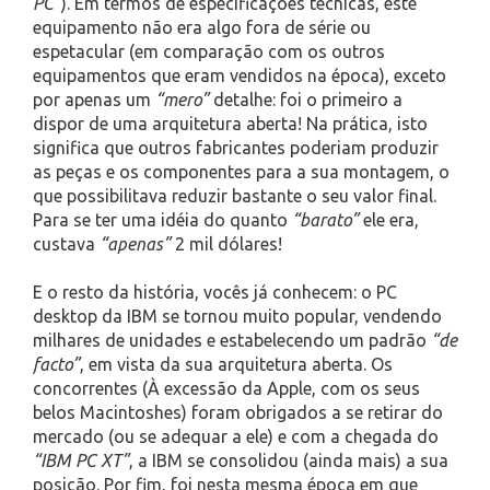
PC”
). Em termos de especificações técnicas, este
equipamento não era algo fora de série ou
espetacular (em comparação com os outros
equipamentos que eram vendidos na época), exceto
por apenas um
“mero”
detalhe: foi o primeiro a
dispor de uma arquitetura aberta! Na prática, isto
significa que outros fabricantes poderiam produzir
as peças e os componentes para a sua montagem, o
que possibilitava reduzir bastante o seu valor final.
Para se ter uma idéia do quanto
“barato”
ele era,
custava
“apenas”
2 mil dólares!
E o resto da história, vocês já conhecem: o PC
desktop da IBM se tornou muito popular, vendendo
milhares de unidades e estabelecendo um padrão
“de
facto”
, em vista da sua arquitetura aberta. Os
concorrentes (À excessão da Apple, com os seus
belos Macintoshes) foram obrigados a se retirar do
mercado (ou se adequar a ele) e com a chegada do
“IBM PC XT”
, a IBM se consolidou (ainda mais) a sua
posição. Por fim, foi nesta mesma época em que