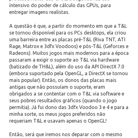
intensivo do poder de cálculo das GPUs, para
entregar imagens realistas.
A questão é que, a partir do momento em que a T&L
se tornou disponível para os PCs desktops, ela criou
uma barreira entre as placas pré-T&L (Riva TNT, ATI
Rage, Matrox e 3dfx Voodoos) e pós-T&L (Geforces e
Radeons). Muitos jogos mais modernos para a época
passaram a exigir o suporte ao T&L via hardware
(batizado de TH&L), além do uso da API DirectX 7.0
(embora suportado pela OpenGL, a DirectX se tornou
mais popular). Então, os donos das placas mais
antigas que não possuíam o suporte, eram
obrigados a se contentar com o T&L via software e
seus pobres resultados gráficos (quando o jogo
permitia). Já fui dono das 3dfx Voodoo 3 e 4 e para a
minha sorte, os meus jogos preferidos não
requeriam T&L e usavam apenas o OpenGL!
Então, será que iremos nos deparar com o mesmo