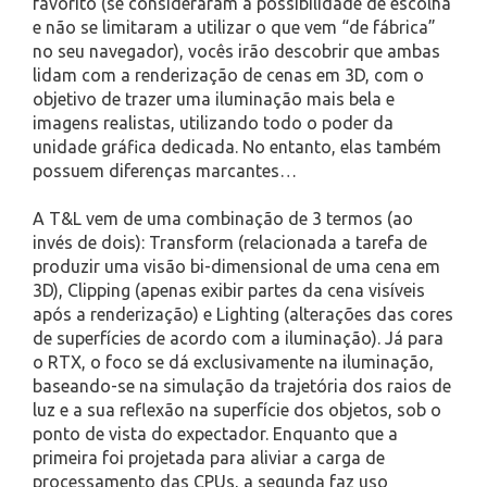
favorito (se consideraram a possibilidade de escolha
e não se limitaram a utilizar o que vem “de fábrica”
no seu navegador), vocês irão descobrir que ambas
lidam com a renderização de cenas em 3D, com o
objetivo de trazer uma iluminação mais bela e
imagens realistas, utilizando todo o poder da
unidade gráfica dedicada. No entanto, elas também
possuem diferenças marcantes…
A T&L vem de uma combinação de 3 termos (ao
invés de dois): Transform (relacionada a tarefa de
produzir uma visão bi-dimensional de uma cena em
3D), Clipping (apenas exibir partes da cena visíveis
após a renderização) e Lighting (alterações das cores
de superfícies de acordo com a iluminação). Já para
o RTX, o foco se dá exclusivamente na iluminação,
baseando-se na simulação da trajetória dos raios de
luz e a sua reflexão na superfície dos objetos, sob o
ponto de vista do expectador. Enquanto que a
primeira foi projetada para aliviar a carga de
processamento das CPUs, a segunda faz uso