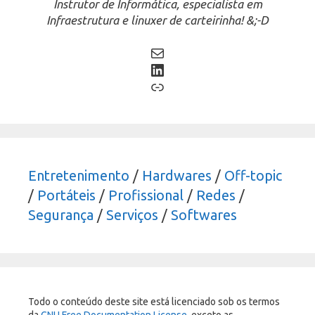
Instrutor de Informática, especialista em
Infraestrutura e linuxer de carteirinha! &;-D
Mail
LinkedIn
Link
Entretenimento
/
Hardwares
/
Off-topic
/
Portáteis
/
Profissional
/
Redes
/
Segurança
/
Serviços
/
Softwares
Todo o conteúdo deste site está licenciado sob os termos
da
GNU Free Documentation License
, exceto as