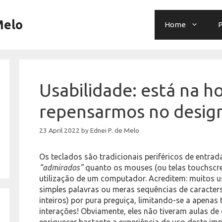
Melo
Home
P
Usabilidade: está na h
repensarmos no design
23 April 2022
by
Ednei P. de Melo
Os teclados são tradicionais periféricos de entra
“admirados”
quanto os mouses (ou telas touchscre
utilização de um computador. Acreditem: muitos 
simples palavras ou meras sequências de caracter
inteiros) por pura preguiça, limitando-se a apenas
interações! Obviamente, eles não tiveram aulas de
enriquecer bastante a experiência de uso deste im