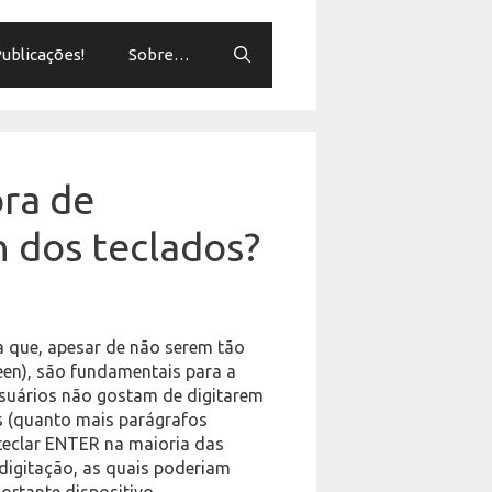
ublicações!
Sobre…
ora de
 dos teclados?
da que, apesar de não serem tão
en), são fundamentais para a
usuários não gostam de digitarem
s (quanto mais parágrafos
 teclar ENTER na maioria das
 digitação, as quais poderiam
portante dispositivo…