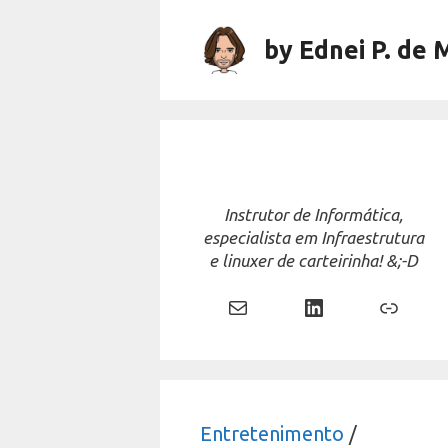
Skip
to
by Ednei P. de 
content
Instrutor de Informática,
especialista em Infraestrutura
e linuxer de carteirinha! &;-D
Mail
LinkedIn
Link
Entretenimento
/