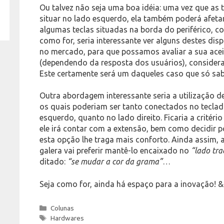
Ou talvez não seja uma boa idéia: uma vez que as 
situar no lado esquerdo, ela também poderá afetar
algumas teclas situadas na borda do periférico, c
como for, seria interessante ver alguns destes di
no mercado, para que possamos avaliar a sua ace
(dependendo da resposta dos usuários), considera
Este certamente será um daqueles caso que só sa
Outra abordagem interessante seria a utilização d
os quais poderiam ser tanto conectados no teclado
esquerdo, quanto no lado direito. Ficaria a critéri
ele irá contar com a extensão, bem como decidir p
esta opção lhe traga mais conforto. Ainda assim, 
galera vai preferir mantê-lo encaixado no
“lado tra
ditado:
“se mudar a cor da grama”
…
Seja como for, ainda há espaço para a inovação! &
Categories
Colunas
Tags
Hardwares