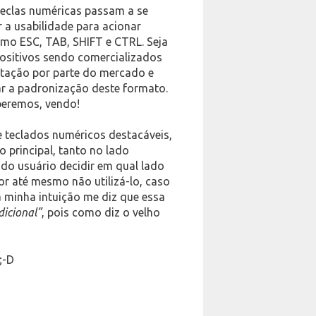
teclas numéricas passam a se
 a usabilidade para acionar
omo ESC, TAB, SHIFT e CTRL. Seja
spositivos sendo comercializados
itação por parte do mercado e
r a padronização deste formato.
beremos, vendo!
e teclados numéricos destacáveis,
 principal, tanto no lado
o do usuário decidir em qual lado
or até mesmo não utilizá-lo, caso
a minha intuição me diz que essa
dicional”
, pois como diz o velho
;-D