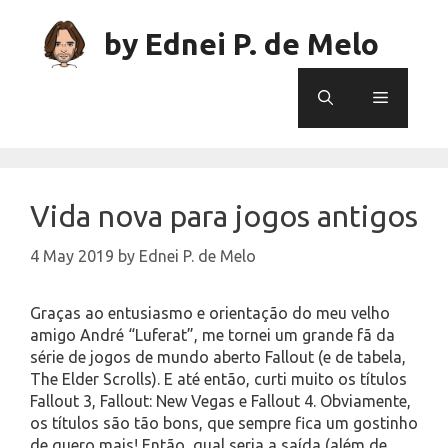
Skip
to
by Ednei P. de Melo
content
Menu
Vida nova para jogos antigos
4 May 2019
by
Ednei P. de Melo
Graças ao entusiasmo e orientação do meu velho
amigo André “Luferat”, me tornei um grande fã da
série de jogos de mundo aberto Fallout (e de tabela,
The Elder Scrolls). E até então, curti muito os títulos
Fallout 3, Fallout: New Vegas e Fallout 4. Obviamente,
os títulos são tão bons, que sempre fica um gostinho
de quero mais! Então, qual seria a saída (além de