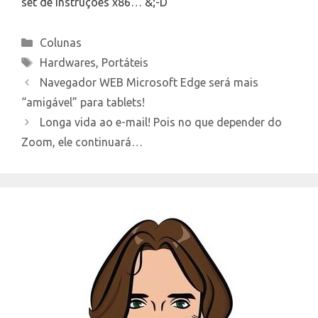
set de instruções x86… &;-D
Categories
Colunas
Tags
Hardwares
,
Portáteis
Navegador WEB Microsoft Edge será mais
“amigável” para tablets!
Longa vida ao e-mail! Pois no que depender do
Zoom, ele continuará…