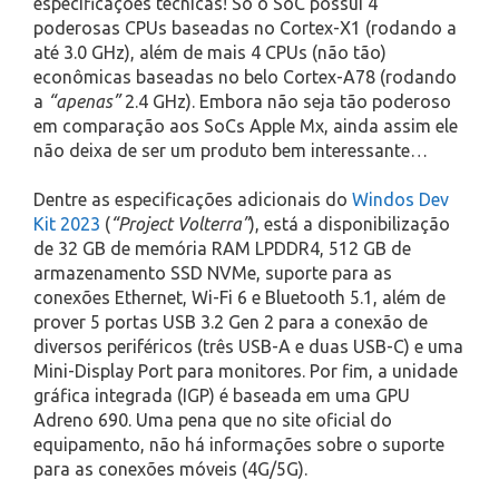
especificações técnicas! Só o SoC possui 4
poderosas CPUs baseadas no Cortex-X1 (rodando a
até 3.0 GHz), além de mais 4 CPUs (não tão)
econômicas baseadas no belo Cortex-A78 (rodando
a
“apenas”
2.4 GHz). Embora não seja tão poderoso
em comparação aos SoCs Apple Mx, ainda assim ele
não deixa de ser um produto bem interessante…
Dentre as especificações adicionais do
Windos Dev
Kit 2023
(
“Project Volterra”
), está a disponibilização
de 32 GB de memória RAM LPDDR4, 512 GB de
armazenamento SSD NVMe, suporte para as
conexões Ethernet, Wi-Fi 6 e Bluetooth 5.1, além de
prover 5 portas USB 3.2 Gen 2 para a conexão de
diversos periféricos (três USB-A e duas USB-C) e uma
Mini-Display Port para monitores. Por fim, a unidade
gráfica integrada (IGP) é baseada em uma GPU
Adreno 690. Uma pena que no site oficial do
equipamento, não há informações sobre o suporte
para as conexões móveis (4G/5G).