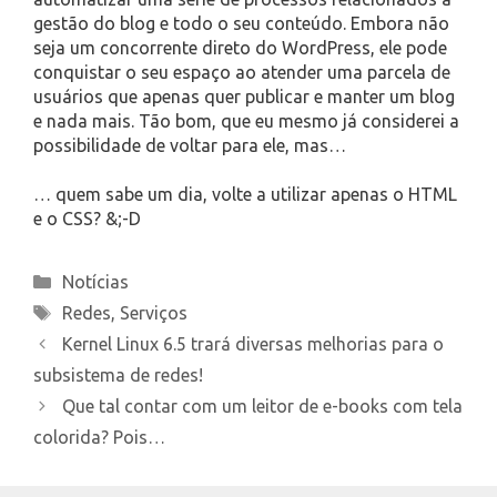
gestão do blog e todo o seu conteúdo. Embora não
seja um concorrente direto do WordPress, ele pode
conquistar o seu espaço ao atender uma parcela de
usuários que apenas quer publicar e manter um blog
e nada mais. Tão bom, que eu mesmo já considerei a
possibilidade de voltar para ele, mas…
… quem sabe um dia, volte a utilizar apenas o HTML
e o CSS? &;-D
Categories
Notícias
Tags
Redes
,
Serviços
Kernel Linux 6.5 trará diversas melhorias para o
subsistema de redes!
Que tal contar com um leitor de e-books com tela
colorida? Pois…