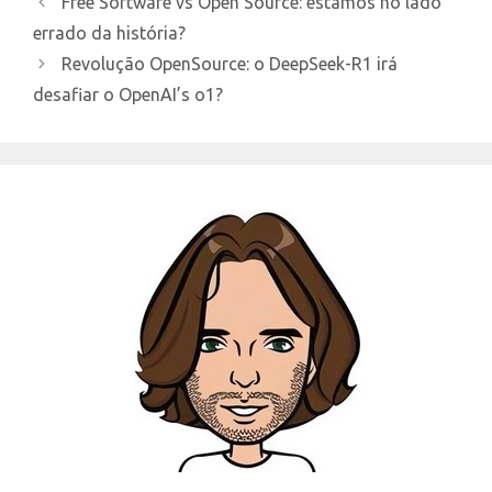
Free Software vs Open Source: estamos no lado
errado da história?
Revolução OpenSource: o DeepSeek-R1 irá
desafiar o OpenAI’s o1?