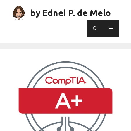
Skip
to
by Ednei P. de Melo
content
Menu