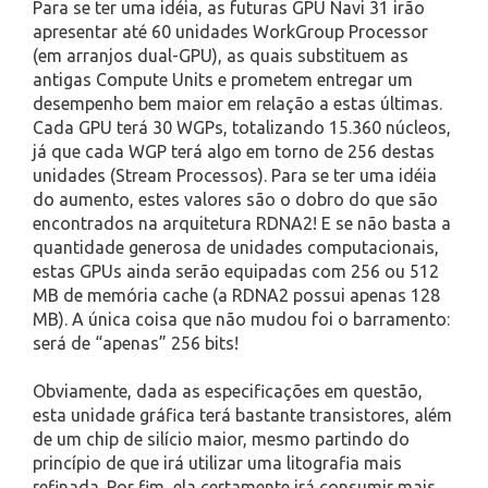
Para se ter uma idéia, as futuras GPU Navi 31 irão
apresentar até 60 unidades WorkGroup Processor
(em arranjos dual-GPU), as quais substituem as
antigas Compute Units e prometem entregar um
desempenho bem maior em relação a estas últimas.
Cada GPU terá 30 WGPs, totalizando 15.360 núcleos,
já que cada WGP terá algo em torno de 256 destas
unidades (Stream Processos). Para se ter uma idéia
do aumento, estes valores são o dobro do que são
encontrados na arquitetura RDNA2! E se não basta a
quantidade generosa de unidades computacionais,
estas GPUs ainda serão equipadas com 256 ou 512
MB de memória cache (a RDNA2 possui apenas 128
MB). A única coisa que não mudou foi o barramento:
será de “apenas” 256 bits!
Obviamente, dada as especificações em questão,
esta unidade gráfica terá bastante transistores, além
de um chip de silício maior, mesmo partindo do
princípio de que irá utilizar uma litografia mais
refinada. Por fim, ela certamente irá consumir mais