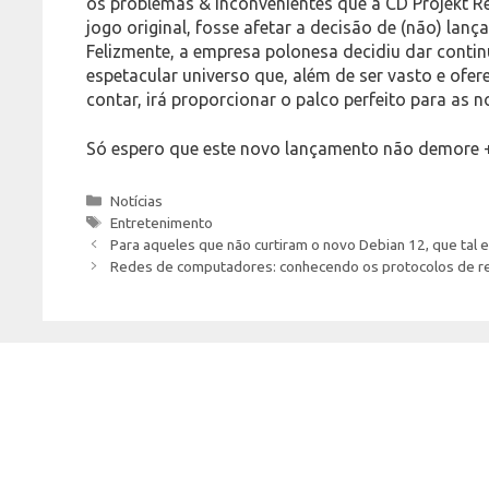
os problemas & inconvenientes que a CD Projekt 
jogo original, fosse afetar a decisão de (não) lanç
Felizmente, a empresa polonesa decidiu dar contin
espetacular universo que, além de ser vasto e ofer
contar, irá proporcionar o palco perfeito para as 
Só espero que este novo lançamento não demore
Categories
Notícias
Tags
Entretenimento
Para aqueles que não curtiram o novo Debian 12, que tal
Redes de computadores: conhecendo os protocolos de 