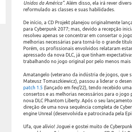
Unidos da América”
. Além disso, ela irá rever dive
reformulado as classes e suas habilidades.
De início, a CD Projekt planejou originalmente la
para Cyberpunk 2077; mas, devido a recepção inici
resolveu apenas se concentrar em consertar o jogo
melhorias necessárias para torná-lo o grande tít
Porém, os profissionais envolvidos relataram est
apressado da nova DLC, já que tinham expectativa
trabalhando no jogo original por pelo menos mais 
Amatangelo (veterano da indústria de jogos, que s
Mateusz Tomaszkiewicz), passou a liderar o dese
patch 1.5
(lançado em fev/22), tendo recebido um
consertos e as melhorias necessários para o jogo p
nova DLC Phantom Liberty. Após o seu lançamento, 
direção de uma nova sequência completa de Cyberp
engine Unreal (desenvolvida e patrocinada pela Ep
Ufa, que alívio! Joguei e gostei muito de Cyberpun