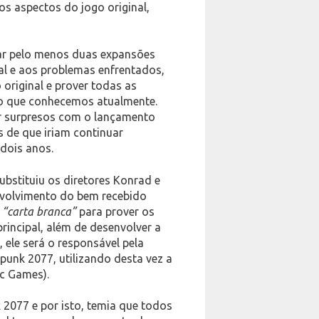
rsos aspectos do jogo original,
nçar pelo menos duas expansões
al e aos problemas enfrentados,
 original e prover todas as
ulo que conhecemos atualmente.
ar surpresos com o lançamento
s de que iriam continuar
dois anos.
ubstituiu os diretores Konrad e
nvolvimento do bem recebido
a
“carta branca”
para prover os
rincipal, além de desenvolver a
ele será o responsável pela
unk 2077, utilizando desta vez a
ic Games).
k 2077 e por isto, temia que todos