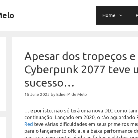
Melo
Home
P
Apesar dos tropeços e 
Cyberpunk 2077 teve
sucesso…
16 June 2023
by
Ednei P. de Melo
… e por isto, não só terá uma nova DLC como tamb
continuação! Lançado em 2020, o tão aguardado 
Red
teve várias dificuldades em seus primeiros m
para o lançamento oficial e a baixa performance 
passada, sem contar ainda as falhas e glitches qu