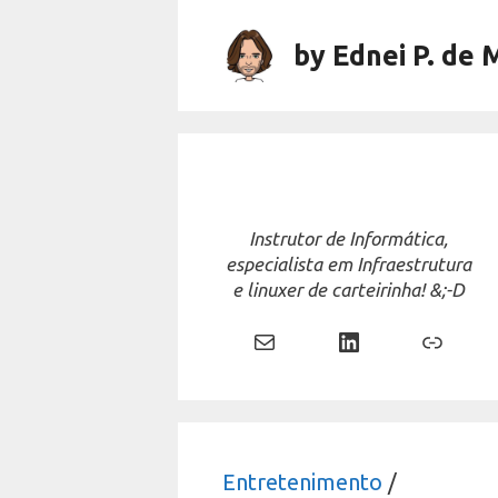
Skip
to
by Ednei P. de 
content
Instrutor de Informática,
especialista em Infraestrutura
e linuxer de carteirinha! &;-D
Mail
LinkedIn
Link
Entretenimento
/