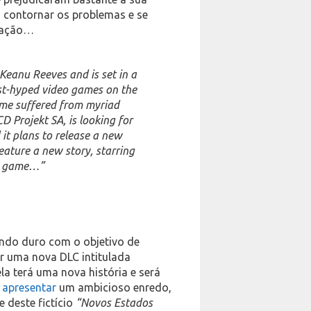
u contornar os problemas e se
eração…
 Keanu Reeves and is set in a
ost-hyped video games on the
ame suffered from myriad
D Projekt SA, is looking for
it plans to release a new
feature a new story, starring
he game…”
ando duro com o objetivo de
çar uma nova DLC intitulada
la terá uma nova história e será
á
apresentar
um ambicioso enredo,
e deste fictício
“Novos Estados