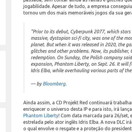
jogabilidade. Apesar de tudo, a empresa consegui
tornou um dos mais memoráveis jogos da sua g
“Prior to its debut, Cyberpunk 2077, which stars
massive, dystopian sci-fi city, was one of the m
planet. But when it was released in 2020, the g
glitches and other problems. Now, its publisher, C
redemption. On Sunday, the Polish company said 
expansion, Phantom Liberty, on Sept. 26. It will 
Idris Elba, while overhauling various parts of t
— by
Bloomberg
.
Ainda assim, a CD Projekt Red continuará trabalh
enriquecer o universo desta IP e para isto, irá lan
Phantom Liberty
! Com data marcada para 26/set, e
estrelada pelo ator inglês Idris Elba. A nova DLC ir
o qual envolve o resgate e a proteção do president