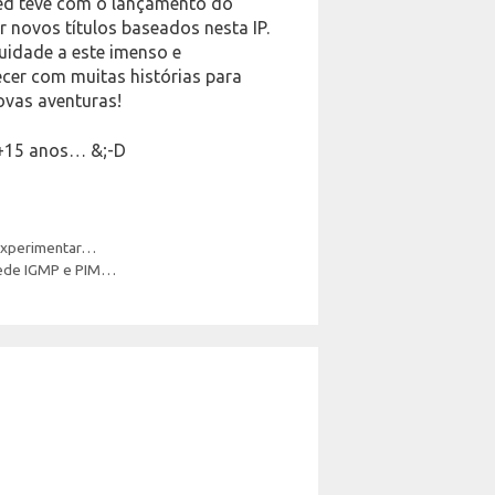
Red teve com o lançamento do
ar novos títulos baseados nesta IP.
uidade a este imenso e
ecer com muitas histórias para
novas aventuras!
 +15 anos… &;-D
 experimentar…
rede IGMP e PIM…