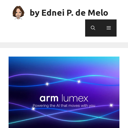
Skip
to
by Ednei P. de Melo
content
Menu