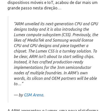
dispositivos móveis e IoT, acabou de dar mais um
grande passo nesta direção…
“ARM unveiled its next-generation CPU and GPU
designs today and it is also introducing the
Lumex compute subsystem (CSS). Previously, the
likes of MediaTek and Samsung would license
CPU and GPU designs and piece together a
chipset. The Lumex CSS is a turnkey solution. To
be clear, ARM isn’t about to start selling chips.
Instead, it has crafted production-ready
implementations for the 3nm semiconductor
nodes of multiple foundries. In ARM’s own
words, its silicon and OEM partners will be able
to…”
— by
GSM Arena
.
A ARM apresentou o Lumex, uma nova plataforma