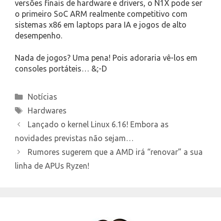
versões finais de hardware e drivers, o N1X pode ser
o primeiro SoC ARM realmente competitivo com
sistemas x86 em laptops para IA e jogos de alto
desempenho.
Nada de jogos? Uma pena! Pois adoraria vê-los em
consoles portáteis… &;-D
Categories
Notícias
Tags
Hardwares
Lançado o kernel Linux 6.16! Embora as
novidades previstas não sejam…
Rumores sugerem que a AMD irá “renovar” a sua
linha de APUs Ryzen!