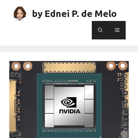
Skip
to
by Ednei P. de Melo
content
Menu