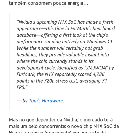
também consomem pouca energia…
“Nvidia’s upcoming N1X SoC has made a fresh
appearance—this time in FurMark’s benchmark
database—offering a first look at the chip’s
performance running natively on Windows 11.
While the numbers will certainly not grab
headlines, they provide valuable insight into
where the chip currently stands in its
development cycle. Identified as “JMJWOA” by
FurMark, the N1X reportedly scored 4,286
points in the 720p stress test, averaging 71
FPS.”
— by
Tom’s Hardware
.
Mas no que depender da Nvidia, o mercado terá
mais um belo concorrente: o novo chip N1X SoC da
Nvidia apareceu (novamente) em um teste de