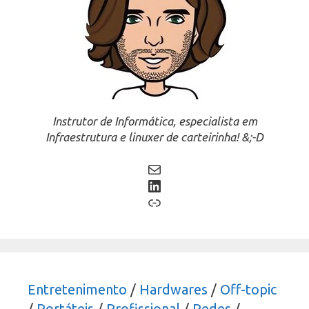
Instrutor de Informática, especialista em
Infraestrutura e linuxer de carteirinha! &;-D
Mail
LinkedIn
Link
Entretenimento
/
Hardwares
/
Off-topic
/
Portáteis
/
Profissional
/
Redes
/