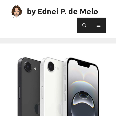
Skip
to
by Ednei P. de Melo
content
Menu