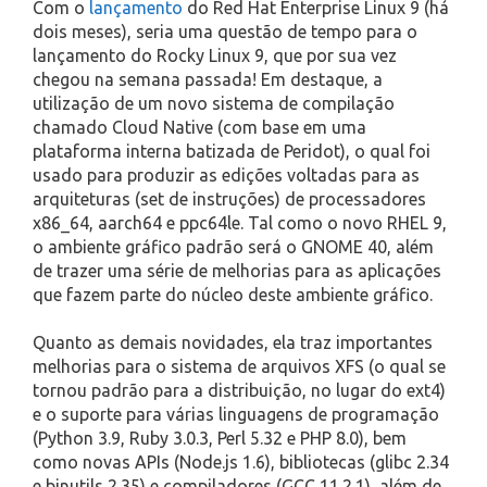
Com o
lançamento
do Red Hat Enterprise Linux 9 (há
dois meses), seria uma questão de tempo para o
lançamento do Rocky Linux 9, que por sua vez
chegou na semana passada! Em destaque, a
utilização de um novo sistema de compilação
chamado Cloud Native (com base em uma
plataforma interna batizada de Peridot), o qual foi
usado para produzir as edições voltadas para as
arquiteturas (set de instruções) de processadores
x86_64, aarch64 e ppc64le. Tal como o novo RHEL 9,
o ambiente gráfico padrão será o GNOME 40, além
de trazer uma série de melhorias para as aplicações
que fazem parte do núcleo deste ambiente gráfico.
Quanto as demais novidades, ela traz importantes
melhorias para o sistema de arquivos XFS (o qual se
tornou padrão para a distribuição, no lugar do ext4)
e o suporte para várias linguagens de programação
(Python 3.9, Ruby 3.0.3, Perl 5.32 e PHP 8.0), bem
como novas APIs (Node.js 1.6), bibliotecas (glibc 2.34
e binutils 2.35) e compiladores (GCC 11.2.1), além de