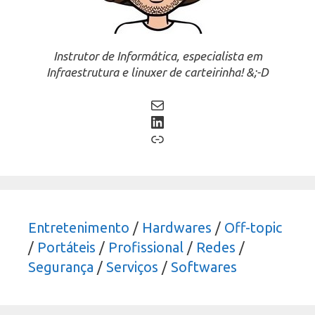
Instrutor de Informática, especialista em
Infraestrutura e linuxer de carteirinha! &;-D
Mail
LinkedIn
Link
Entretenimento
/
Hardwares
/
Off-topic
/
Portáteis
/
Profissional
/
Redes
/
Segurança
/
Serviços
/
Softwares