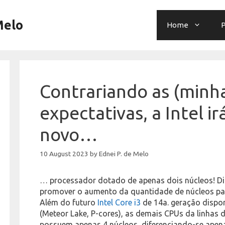
Melo
Home
P
Contrariando as (minh
expectativas, a Intel i
novo…
10 August 2023
by
Ednei P. de Melo
… processador dotado de apenas dois núcleos! Dife
promover o aumento da quantidade de núcleos par
Além do futuro
Intel Core i3
de 14a. geração dispo
(Meteor Lake, P-cores), as demais CPUs da linhas 
possuem apenas 4 núcleos, diferenciando-se apena