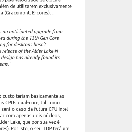
lém de utilizarem exclusivamente
tica (Gracemont, E-cores)…
is an anticipated upgrade from
ed during the 13th Gen Core
ing for desktops hasn’t
release of the Alder Lake-N
s design has already found its
ems.”
o custo teriam basicamente as
as CPUs dual-core, tal como
será o caso da futura CPU Intel
tar com apenas dois núcleos,
der Lake, que por sua vez é
es). Por isto, o seu TDP terá um