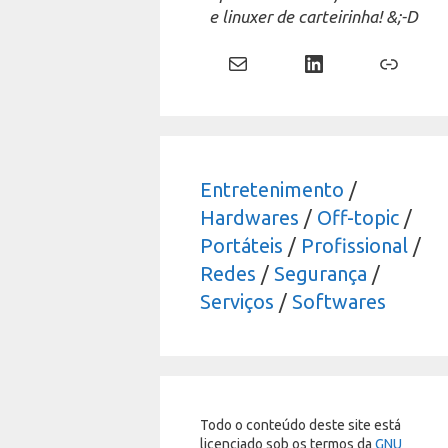
e linuxer de carteirinha! &;-D
Mail
LinkedIn
Link
Entretenimento
/
Hardwares
/
Off-topic
/
Portáteis
/
Profissional
/
Redes
/
Segurança
/
Serviços
/
Softwares
Todo o conteúdo deste site está
licenciado sob os termos da
GNU