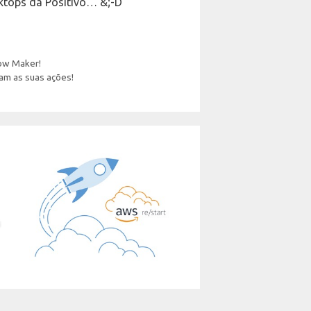
ktops da Positivo… &;-D
dow Maker!
am as suas ações!