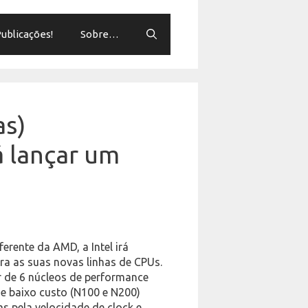
ublicações!
Sobre…
as)
rá lançar um
rente da AMD, a Intel irá
a as suas novas linhas de CPUs.
r de 6 núcleos de performance
de baixo custo (N100 e N200)
s pela velocidade de clock e