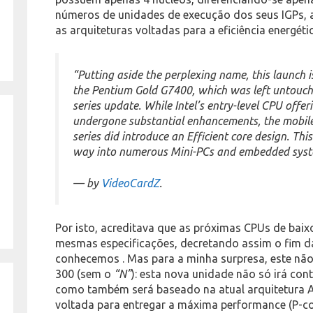
números de unidades de execução dos seus IGPs, a
as arquiteturas voltadas para a eficiência energé
“Putting aside the perplexing name, this launch 
the Pentium Gold G7400, which was left untouch
series update. While Intel’s entry-level CPU offer
undergone substantial enhancements, the mobile 
series did introduce an Efficient core design. Thi
way into numerous Mini-PCs and embedded syst
— by
VideoCardZ
.
Por isto, acreditava que as próximas CPUs de baix
mesmas especificações, decretando assim o fim d
conhecemos . Mas para a minha surpresa, este não 
300 (sem o
“N”
): esta nova unidade não só irá con
como também será baseado na atual arquitetura Al
voltada para entregar a máxima performance (P-cor