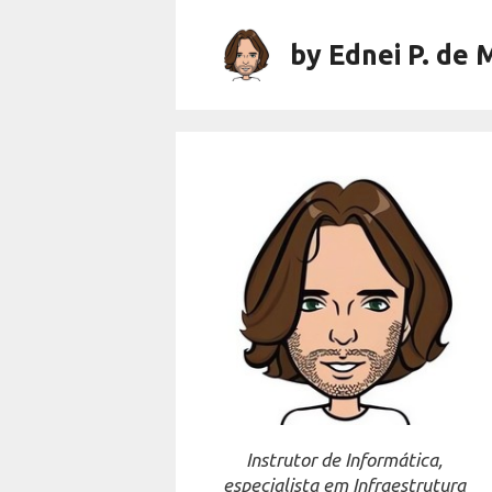
Skip
to
by Ednei P. de 
content
Instrutor de Informática,
especialista em Infraestrutura