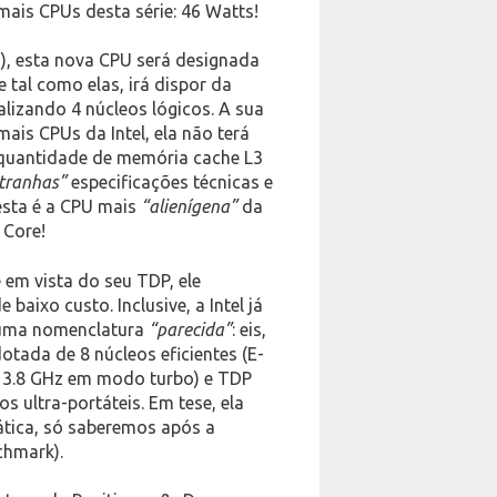
ais CPUs desta série: 46 Watts!
), esta nova CPU será designada
e tal como elas, irá dispor da
alizando 4 núcleos lógicos. A sua
mais CPUs da Intel, ela não terá
a quantidade de memória cache L3
tranhas”
especificações técnicas e
esta é a CPU mais
“alienígena”
da
 Core!
e em vista do seu TDP, ele
baixo custo. Inclusive, a Intel já
 uma nomenclatura
“parecida”
: eis,
otada de 8 núcleos eficientes (E-
é 3.8 GHz em modo turbo) e TDP
 ultra-portáteis. Em tese, ela
tica, só saberemos após a
chmark).