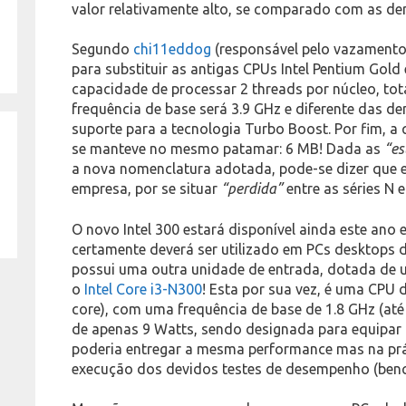
valor relativamente alto, se comparado com as dem
Segundo
chi11eddog
(responsável pelo vazamento
para substituir as antigas CPUs Intel Pentium Gold 
capacidade de processar 2 threads por núcleo, tot
frequência de base será 3.9 GHz e diferente das de
suporte para a tecnologia Turbo Boost. Por fim, 
se manteve no mesmo patamar: 6 MB! Dada as
“es
a nova nomenclatura adotada, pode-se dizer que 
empresa, por se situar
“perdida”
entre as séries N e
O novo Intel 300 estará disponível ainda este ano 
certamente deverá ser utilizado em PCs desktops de 
possui uma outra unidade de entrada, dotada de
o
Intel Core i3-N300
! Esta por sua vez, é uma CPU d
core), com uma frequência de base de 1.8 GHz (at
de apenas 9 Watts, sendo designada para equipar os
poderia entregar a mesma performance mas na prá
execução dos devidos testes de desempenho (ben