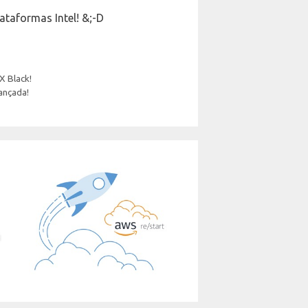
ataformas Intel! &;-D
X Black!
ançada!