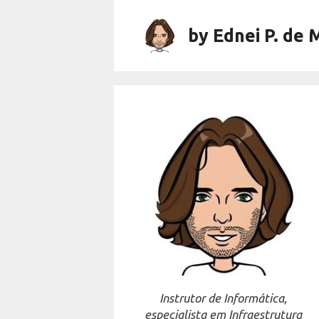
Skip
to
by Ednei P. de 
content
Instrutor de Informática,
especialista em Infraestrutura