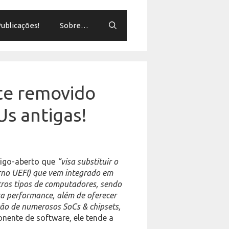
ublicações!
Sobre…
te removido
Us antigas!
digo-aberto que
“visa substituir o
rno UEFI) que vem integrado em
tros tipos de computadores, sendo
lta performance, além de oferecer
ção de numerosos SoCs & chipsets,
nente de software, ele tende a