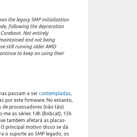
n the legacy SMP initialization
de, following the deprecation
Coreboot. Not entirely
nmaintained and not being
se still running older AMD
ntinue to keep on using their
mas passam a ser
contempladas
,
s por este firmware. No entanto,
s de processadores (não tão)
o-me as séries 14h (Bobcat), 15h
que também afetará as placas-
O principal motivo disso se dá
ra o suporte ao SMP legado, os