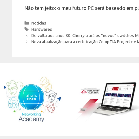
Não tem jeito: o meu futuro PC será baseado em pl
Categories
Notícias
Tags
Hardwares
De volta aos anos 80: Cherry trará os “novos” switches M
Nova atualização para a certificação CompTIA Project+ é l