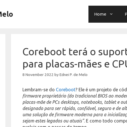
Melo
Home
P
Coreboot terá o supor
para placas-mães e CP
8 November 2022
by
Ednei P. de Melo
Lembram-se do
Coreboot
? Ele é um projeto de có
firmware proprietário (do tradicional BIOS ao mode
placas-mãe de PCs desktops, notebooks, tablet e ou
designado para ser rápido, confiável, seguro e de a
uma solução de firmware moderna para a inicializa
sejam estes legados ou atuais”
. E como todo compo
evoluir com o passar do tempo…