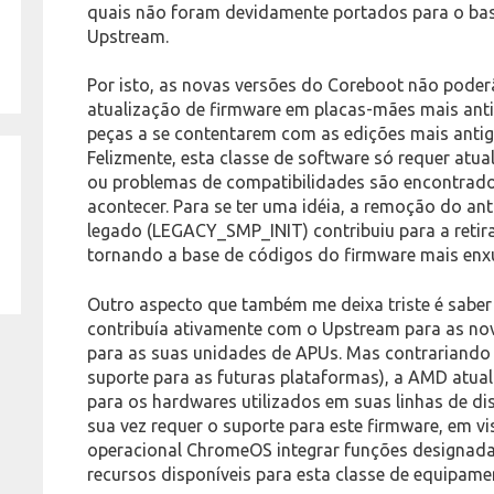
quais não foram devidamente portados para o bas
Upstream.
Por isto, as novas versões do Coreboot não pode
atualização de firmware em placas-mães mais ant
peças a se contentarem com as edições mais antig
Felizmente, esta classe de software só requer atu
ou problemas de compatibilidades são encontrados
acontecer. Para se ter uma idéia, a remoção do an
legado (LEGACY_SMP_INIT) contribuiu para a retira
tornando a base de códigos do firmware mais enx
Outro aspecto que também me deixa triste é saber
contribuía ativamente com o Upstream para as no
para as suas unidades de APUs. Mas contrariando
suporte para as futuras plataformas), a AMD atual
para os hardwares utilizados em suas linhas de d
sua vez requer o suporte para este firmware, em v
operacional ChromeOS integrar funções designad
recursos disponíveis para esta classe de equipame