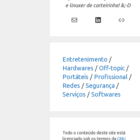
e linuxer de carteirinha! &;-D
Mail
LinkedIn
Link
Entretenimento
/
Hardwares
/
Off-topic
/
Portáteis
/
Profissional
/
Redes
/
Segurança
/
Serviços
/
Softwares
Todo o conteúdo deste site está
licenciado sob os termos da
GNU