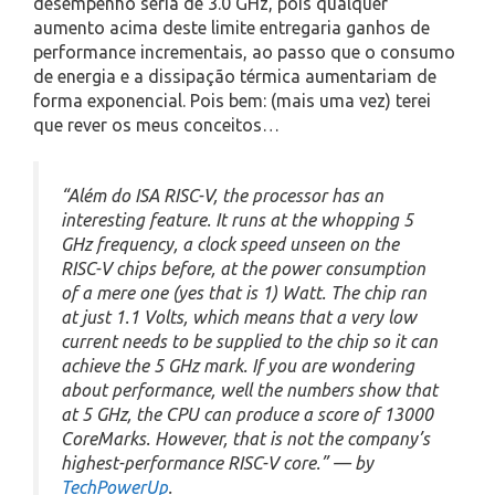
desempenho seria de 3.0 GHz, pois qualquer
aumento acima deste limite entregaria ganhos de
performance incrementais, ao passo que o consumo
de energia e a dissipação térmica aumentariam de
forma exponencial. Pois bem: (mais uma vez) terei
que rever os meus conceitos…
“Além do ISA RISC-V, the processor has an
interesting feature. It runs at the whopping 5
GHz frequency, a clock speed unseen on the
RISC-V chips before, at the power consumption
of a mere one (yes that is 1) Watt. The chip ran
at just 1.1 Volts, which means that a very low
current needs to be supplied to the chip so it can
achieve the 5 GHz mark. If you are wondering
about performance, well the numbers show that
at 5 GHz, the CPU can produce a score of 13000
CoreMarks. However, that is not the company’s
highest-performance RISC-V core.” — by
TechPowerUp
.