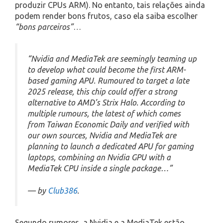
produzir CPUs ARM). No entanto, tais relações ainda
podem render bons frutos, caso ela saiba escolher
“bons parceiros”
…
“Nvidia and MediaTek are seemingly teaming up
to develop what could become the first ARM-
based gaming APU. Rumoured to target a late
2025 release, this chip could offer a strong
alternative to AMD’s Strix Halo. According to
multiple rumours, the latest of which comes
from Taiwan Economic Daily and verified with
our own sources, Nvidia and MediaTek are
planning to launch a dedicated APU for gaming
laptops, combining an Nvidia GPU with a
MediaTek CPU inside a single package…”
— by
Club386
.
Segundo rumores, a Nvidia e a MediaTek estão