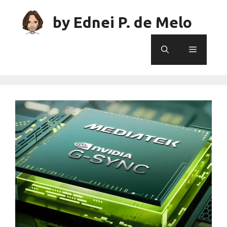
Skip
to
by Ednei P. de Melo
content
Menu