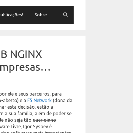
ublicações!
Sobre…
WEB NGINX
 empresas…
or ele e seus parceiros, para
-aberto) e a
F5 Network
(dona da
mar esta decisão, estão a
m a sua família, além de poder se
le não seja tão
queridinho
are Livre, Igor Sysoev é
m dos softwares mais importantes