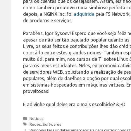
para os clientes que os desejassem. Assim, ela nã
como também promoveu uma simbiose perfeita co
depois, a NGINX Inc. foi
adquirida
pela F5 Network,
de produtos e serviços.
Parabéns, Igor Sysoev! Espero que você seja feliz n
apesar de não ser tão
bajulado
popular quanto as 
Livre, os seus feitos e contribuições lhes dão crédi
colocá-lo entre estes grandes nomes. Também esp
muito útil para mim, nos cursos de TI sobre Linux 
para os meus estudantes. Neles, eu promovia ativi
de servidores WEB, solicitando a realização de pe
populares, além de dar-lhes a opção por qual escolh
em sistemas hospedados em máquinas virtuais. Em
proveitosas!
E adivinhe qual deles era o mais escolhido? &;-D
Categories
Notícias
Tags
Redes
,
Softwares
Windows terá updates emergenciais para corrigir novos 