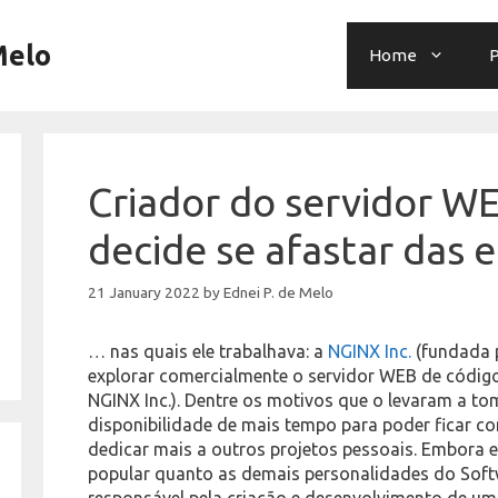
Melo
Home
P
Criador do servidor 
decide se afastar das
21 January 2022
by
Ednei P. de Melo
… nas quais ele trabalhava: a
NGINX Inc.
(fundada p
explorar comercialmente o servidor WEB de código
NGINX Inc.). Dentre os motivos que o levaram a to
disponibilidade de mais tempo para poder ficar co
dedicar mais a outros projetos pessoais. Embora e
popular quanto as demais personalidades do Softw
responsável pela criação e desenvolvimento de u