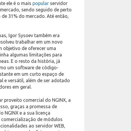
nte ele é o mais
popular
servidor
mercado, sendo seguido de perto
ia de 31% do mercado. Até então,
mas, Igor Sysoev também era
esolveu trabalhar em um novo
m objetivo de oferecer uma
tinha algumas limitações para
as. E o resto da história, já
omo um software de código-
astante em um curto espaço de
 e versátil, além de ser adotado
ores em geral.
r proveito comercial do NGINX, a
esso, graças a promessa de
o NGINX e a sua licença
a comercialização de módulos
ncionalidades ao servidor WEB,