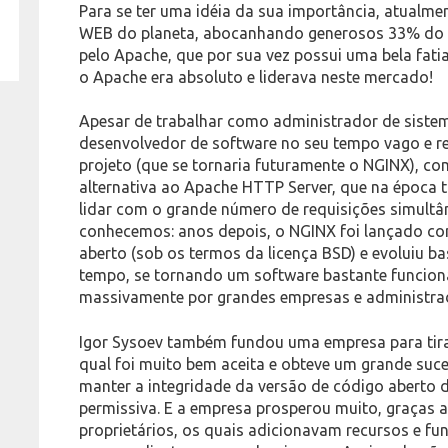
Para se ter uma idéia da sua importância, atualme
WEB do planeta, abocanhando generosos 33% do 
pelo Apache, que por sua vez possui uma bela fat
o Apache era absoluto e liderava neste mercado!
Apesar de trabalhar como administrador de siste
desenvolvedor de software no seu tempo vago e r
projeto (que se tornaria futuramente o NGINX), co
alternativa ao Apache HTTP Server, que na época 
lidar com o grande número de requisições simultâne
conhecemos: anos depois, o NGINX foi lançado c
aberto (sob os termos da licença BSD) e evoluiu b
tempo, se tornando um software bastante funcional
massivamente por grandes empresas e administrad
Igor Sysoev também fundou uma empresa para tira
qual foi muito bem aceita e obteve um grande suc
manter a integridade da versão de código aberto d
permissiva. E a empresa prosperou muito, graças 
proprietários, os quais adicionavam recursos e fu