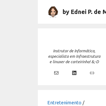
Skip
to
by Ednei P. de 
content
Instrutor de Informática,
especialista em Infraestrutura
e linuxer de carteirinha! &;-D
Mail
LinkedIn
Link
Entretenimento
/