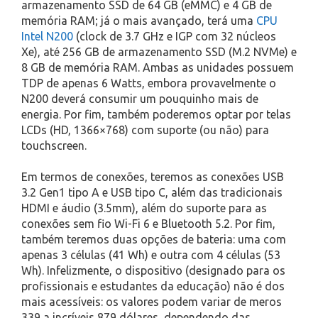
armazenamento SSD de 64 GB (eMMC) e 4 GB de
memória RAM; já o mais avançado, terá uma
CPU
Intel N200
(clock de 3.7 GHz e IGP com 32 núcleos
Xe), até 256 GB de armazenamento SSD (M.2 NVMe) e
8 GB de memória RAM. Ambas as unidades possuem
TDP de apenas 6 Watts, embora provavelmente o
N200 deverá consumir um pouquinho mais de
energia. Por fim, também poderemos optar por telas
LCDs (HD, 1366×768) com suporte (ou não) para
touchscreen.
Em termos de conexões, teremos as conexões USB
3.2 Gen1 tipo A e USB tipo C, além das tradicionais
HDMI e áudio (3.5mm), além do suporte para as
conexões sem fio Wi-Fi 6 e Bluetooth 5.2. Por fim,
também teremos duas opções de bateria: uma com
apenas 3 células (41 Wh) e outra com 4 células (53
Wh). Infelizmente, o dispositivo (designado para os
profissionais e estudantes da educação) não é dos
mais acessíveis: os valores podem variar de meros
339 a incríveis 879 dólares, dependendo das