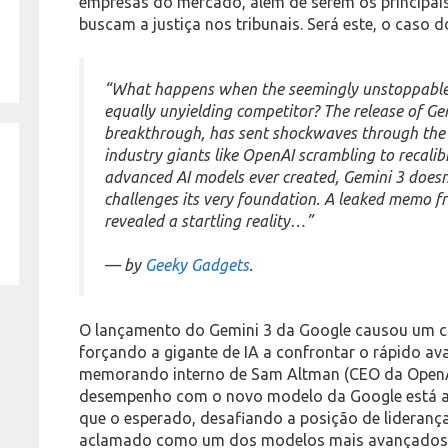
empresas do mercado, além de serem os principais
buscam a justiça nos tribunais. Será este, o cas
“What happens when the seemingly unstoppable 
equally unyielding competitor? The release of Gem
breakthrough, has sent shockwaves through the 
industry giants like OpenAI scrambling to recali
advanced AI models ever created, Gemini 3 doesn’t
challenges its very foundation. A leaked memo 
revealed a startling reality…”
— by
Geeky Gadgets
.
O lançamento do Gemini 3 da Google causou um ch
forçando a gigante de IA a confrontar o rápido a
memorando interno de Sam Altman (CEO da OpenAI
desempenho com o novo modelo da Google está a
que o esperado, desafiando a posição de lideranç
aclamado como um dos modelos mais avançados 