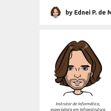
Skip
to
by Ednei P. de 
content
Instrutor de Informática,
especialista em Infraestrutura