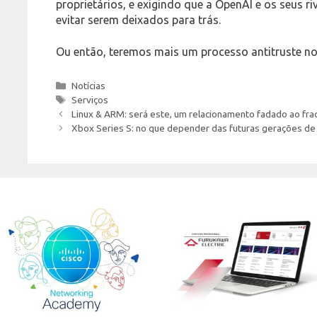
proprietários, e exigindo que a OpenAI e os seus 
evitar serem deixados para trás.
Ou então, teremos mais um processo antitruste n
Categories
Notícias
Tags
Serviços
Linux & ARM: será este, um relacionamento fadado ao fr
Xbox Series S: no que depender das futuras gerações d