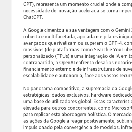
GPT), representa um momento crucial onde a compet
necessidade de inovação acelerada se torna imper
ChatGPT.
A Google cimentou a sua vantagem com o Gemini 3
robusta e multifacetada, apoiada em pilares inigu
avançados que rivalizam ou superam o GPT-4, com
massivos (de plataformas como Search e YouTube)
personalizado (TPUs) e uma integração de IA em t
contrapartida, a OpenAI enfrenta desafios notóri
financiamento externo e de infraestruturas de nuve
escalabilidade e autonomia, face aos vastos recur
No panorama competitivo, a supremacia da Google
estratégicas: dados exclusivos, hardware dedicado
uma base de utilizadores global. Estas característ
elevada para outros concorrentes, como Microsoft
para replicar esta abordagem holística. O merca
as ações da Google a reagir positivamente, sublin
impulsionado pela convergência de modelos, infra