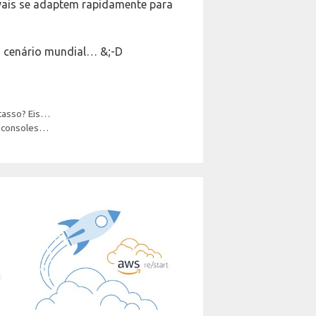
rivais se adaptem rapidamente para
o cenário mundial… &;-D
acasso? Eis…
e consoles…