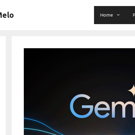
Melo
Home
P