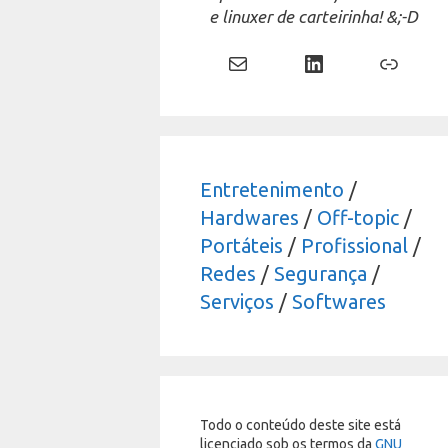
e linuxer de carteirinha! &;-D
Mail
LinkedIn
Link
Entretenimento
/
Hardwares
/
Off-topic
/
Portáteis
/
Profissional
/
Redes
/
Segurança
/
Serviços
/
Softwares
Todo o conteúdo deste site está
licenciado sob os termos da
GNU