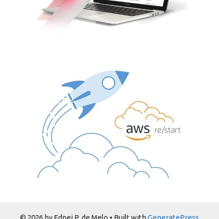
© 2026 by Ednei P. de Melo
• Built with
GeneratePress