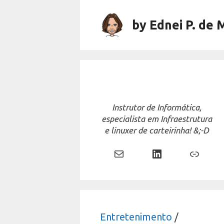
Skip
to
by Ednei P. de 
content
Instrutor de Informática,
especialista em Infraestrutura
e linuxer de carteirinha! &;-D
Mail
LinkedIn
Link
Entretenimento
/