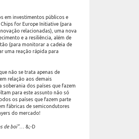
ros em investimentos públicos e
Chips for Europe Initiative (para
 inovação relacionadas), uma nova
cimento e a resiliência, além de
stão (para monitorar a cadeia de
ar uma reação rápida para
que não se trata apenas de
a em relação aos demais
a soberania dos países que fazem
oltam para este assunto não só
odos os países que fazem parte
uem fábricas de semicondutores
layers do mercado!
s de boi”
… &;-D