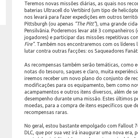
Teremos novas missões diárias, as quais nos rec
baterias Ultracell do Vertibird (um tipo de helicópt
nos levará para fazer expedições em outros territó
Pittsburgh (ou apenas
“The Pitt”
), uma grande cid
Pensilvânia. Poderemos levar até 3 companheiros 
jogadores) e participar das missões repetitivas c
Fire”
. Também nos encontraremos com os líderes lo
lutar contra outras facções: os Saqueadores Fanát
As recompensas também serão temáticas, como eq
notas do tesouro, saques e claro, muita experiênc
ireemos receber um novo plano do conjunto de rec
modificações para os equipamento, bem como nov
acampamentos e outros itens diversos, além de s
desempenho durante uma missão. Estes últimos p
moedas, para a compra de itens específicos que 
recompensas raras.
No geral, estou bastante empolgado com Fallout 7
DLC, que por sua vez irá inaugurar uma nova era, 