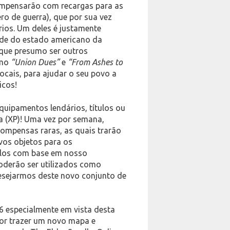
ompensarão com recargas para as
ero de guerra), que por sua vez
rios. Um deles é justamente
ade do estado americano da
(que presumo ser outros
omo
“Union Dues”
e
“From Ashes to
cais, para ajudar o seu povo a
icos!
uipamentos lendários, títulos ou
ia (XP)! Uma vez por semana,
ompensas raras, as quais trarão
os objetos para os
elos com base em nosso
oderão ser utilizados como
desejarmos deste novo conjunto de
6 especialmente em vista desta
por trazer um novo mapa e