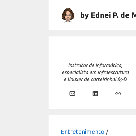
Skip
to
by Ednei P. de 
content
Instrutor de Informática,
especialista em Infraestrutura
e linuxer de carteirinha! &;-D
Mail
LinkedIn
Link
Entretenimento
/