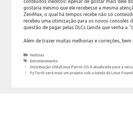
conteúdos inéditos! Apesar de gostar mais dele do 
gostaria mesmo que ele recebesse a mesma atençã
ZeniMax, o qual há tempos recebe não só conteúd
recebeu uma otimização para os novos consoles des
questão de pagar pelas DLCs (ainda que venha a
“
Além de trazer muitas melhorias e correções, be
Categories
Notícias
Tags
Entretenimento
Distribuição GNU/Linux Parrot OS é atualizada para a vers
PyTorch será mais um projeto sob a tutela da Linux Found