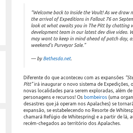
“Welcome back to Inside the Vault! As we draw n
the arrival of Expeditions in Fallout 76 on Septe
look at what awaits you in The Pitt by chatting
development team in our latest dev dive video. W
may want to keep in mind ahead of patch day, as
weekend’s Purveyor Sale.”
— by
Bethesda.net
.
Diferente do que aconteceu com as expansões
“St
Pitt”
irá inaugurar o novo sistema de Expedições, 
novas localidades para serem exploradas, além de 
personagens e recursos! Os
bombeiros
(uma organ
desastres que já operam nos Apalaches) se tornar
expansão, se estabelecendo no Resorte de Whitespr
chamará Refúgio de Whitespring) e a partir de lá, 
recém-chegados ao território dos Apalaches.