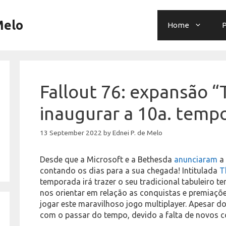
Melo
Home
P
Fallout 76: expansão “T
inaugurar a 10a. temp
13 September 2022
by
Ednei P. de Melo
Desde que a Microsoft e a Bethesda
anunciaram
a
contando os dias para a sua chegada! Intitulada
T
temporada irá trazer o seu tradicional tabuleiro te
nos orientar em relação as conquistas e premiaç
jogar este maravilhoso jogo multiplayer. Apesar d
com o passar do tempo, devido a falta de novos