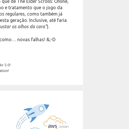
que de The Elder Scrolls: Online,
o e tratamento que o jogo da
os regulares, como também já
ta geração. Inclusive, até faria
custar os olhos da cara”
).
m como… novas falhas! &;-D
ão 5.0!
ation!