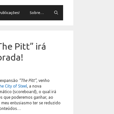
ublicações!
Sobre…
he Pitt” irá
orada!
 expansão
“The Pitt”
, venho
he City of Steel
, a nova
mático (scoreboard), o qual irá
ões que poderemos ganhar, ao
o meu entusiasmo ter se reduzido
 conteúdos…