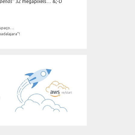
penas”
32 megapixels… &;-D
 espaço…
adalajara”!