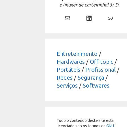
e linuxer de carteirinha! &;-D
Mail
LinkedIn
Link
Entretenimento
/
Hardwares
/
Off-topic
/
Portáteis
/
Profissional
/
Redes
/
Segurança
/
Serviços
/
Softwares
Todo o conteúdo deste site está
licenciado sob os termos da
GNU