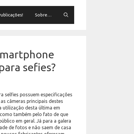
ublicações!
Sobre…
 smartphone
ara sefies?
a selfies possuem especificações
s câmeras principais destes
a utilização desta última em
), como também pelo fato de que
úblico em geral. Já para a galera
ade de fotos e não saem de casa
e poucos fabricantes ofereçam