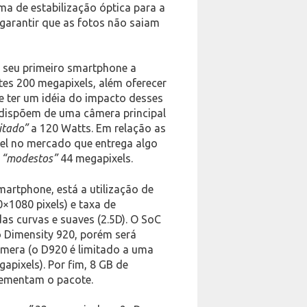
ema de estabilização óptica para a
 garantir que as fotos não saiam
 o seu primeiro smartphone a
es 200 megapixels, além oferecer
e ter um idéia do impacto desses
 dispõem de uma câmera principal
itado”
a 120 Watts. Em relação as
vel no mercado que entrega algo
s
“modestos”
44 megapixels.
artphone, está a utilização de
×1080 pixels) e taxa de
as curvas e suaves (2.5D). O SoC
 o Dimensity 920, porém será
âmera (o D920 é limitado a uma
pixels). Por fim, 8 GB de
ementam o pacote.