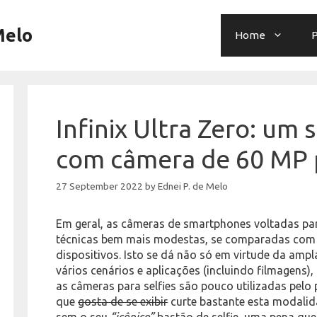
Melo
Home
P
Infinix Ultra Zero: um
com câmera de 60 MP p
27 September 2022
by
Ednei P. de Melo
Em geral, as câmeras de smartphones voltadas par
técnicas bem mais modestas, se comparadas com a
dispositivos. Isto se dá não só em virtude da ampl
vários cenários e aplicações (incluindo filmagens
as câmeras para selfies são pouco utilizadas pelo p
que
gosta de se exibir
curte bastante esta modalid
sem o seu
“icônico”
bastão de selfie, uma pena qu