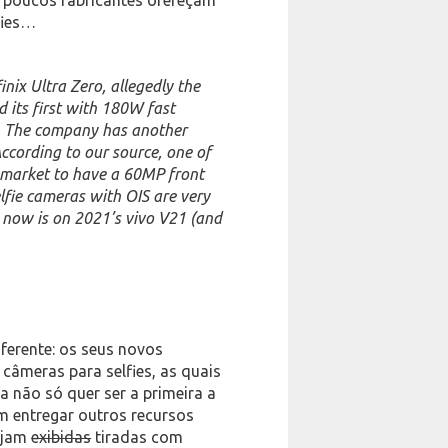
fies…
inix Ultra Zero, allegedly the
its first with 180W fast
). The company has another
ccording to our source, one of
e market to have a 60MP front
lfie cameras with OIS are very
t now is on 2021’s vivo V21 (and
iferente: os seus novos
âmeras para selfies, as quais
sa não só quer ser a primeira a
 entregar outros recursos
sejam
exibidas
tiradas com