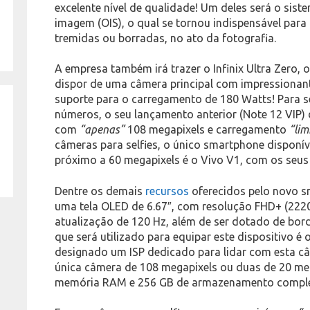
excelente nível de qualidade! Um deles será o sist
imagem (OIS), o qual se tornou indispensável para
tremidas ou borradas, no ato da fotografia.
A empresa também irá trazer o Infinix Ultra Zero,
dispor de uma câmera principal com impressionant
suporte para o carregamento de 180 Watts! Para s
números, o seu lançamento anterior (Note 12 VIP)
com
“apenas”
108 megapixels e carregamento
“lim
câmeras para selfies, o único smartphone disponí
próximo a 60 megapixels é o Vivo V1, com os seu
Dentre os demais
recursos
oferecidos pelo novo sm
uma tela OLED de 6.67″, com resolução FHD+ (2220
atualização de 120 Hz, além de ser dotado de bord
que será utilizado para equipar este dispositivo é
designado um ISP dedicado para lidar com esta c
única câmera de 108 megapixels ou duas de 20 mega
memória RAM e 256 GB de armazenamento compl