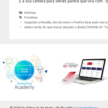
E a sua câmera para selfies parece que virá com
“a
Categories
Notícias
Tags
Portáteis
Segundo a Mozilla, não há como o Firefox lutar pelo seu
Antes tarde do que nunca: lançado o (belo) GNOME 43 “Gu
© 2026 by Ednei P. de Melo
• Built with
GeneratePress