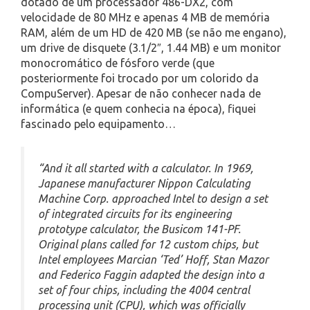
dotado de um processador 486-DX2, com
velocidade de 80 MHz e apenas 4 MB de memória
RAM, além de um HD de 420 MB (se não me engano),
um drive de disquete (3.1/2″, 1.44 MB) e um monitor
monocromático de fósforo verde (que
posteriormente foi trocado por um colorido da
CompuServer). Apesar de não conhecer nada de
informática (e quem conhecia na época), fiquei
fascinado pelo equipamento…
“And it all started with a calculator. In 1969,
Japanese manufacturer Nippon Calculating
Machine Corp. approached Intel to design a set
of integrated circuits for its engineering
prototype calculator, the Busicom 141-PF.
Original plans called for 12 custom chips, but
Intel employees Marcian ‘Ted’ Hoff, Stan Mazor
and Federico Faggin adapted the design into a
set of four chips, including the 4004 central
processing unit (CPU), which was officially