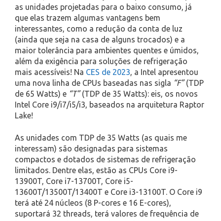
as unidades projetadas para o baixo consumo, já
que elas trazem algumas vantagens bem
interessantes, como a redução da conta de luz
(ainda que seja na casa de alguns trocados) e a
maior tolerância para ambientes quentes e úmidos,
além da exigência para soluções de refrigeração
mais acessíveis! Na
CES de 2023
, a Intel apresentou
uma nova linha de CPUs baseadas nas sigla
“F”
(TDP
de 65 Watts) e
“T”
(TDP de 35 Watts): eis, os novos
Intel Core i9/i7/i5/i3, baseados na arquitetura Raptor
Lake!
As unidades com TDP de 35 Watts (as quais me
interessam) são designadas para sistemas
compactos e dotados de sistemas de refrigeração
limitados. Dentre elas, estão as CPUs Core i9-
13900T, Core i7-13700T, Core i5-
13600T/13500T/13400T e Core i3-13100T. O Core i9
terá até 24 núcleos (8 P-cores e 16 E-cores),
suportará 32 threads, terá valores de frequência de