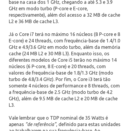
base na casa dos 1 GHz, chegando a até 5.3 e 3.9
GHz em modo turbo (P-core e E-core,
respectivamente), além dol acesso a 32 MB de cache
L2 e 36 MB de cache L3.
Já o Core i7 terá no máximo 16 núcleos (8 P-core e 8
E-core) e 24 threads, com frequência-base de 1.4/1.0
GHz e 4.9/3.6 GHz em modo turbo, além da memória
cache (24 MB L2 e 30 MB L3). Enquanto isso, os
diferentes modelos de Core i5 terão no máximo 14
núcleos (6 P-core, 8 E-core) e 20 threads, com
valores de frequência-base de 1.8/1.3 GHz (modo
turbo de 4.8/3.4 GHz). Por fim, o Core i3 terá tão
somente 4 núcleos de performance e 8 threads, com
a frequência-base de 2.5 GHz (modo turbo de 4.2
GHz), além de 9.5 MB de cache L2 e 20 MB de cache
L3.
Vale lembrar que o TDP nominal de 35 Watts é
apenas
“de referência”
, definido para estas unidades
ao trabalharem na sua frequência-base. Ao