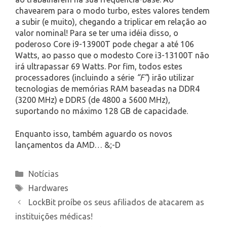
chavearem para o modo turbo, estes valores tendem
a subir (e muito), chegando a triplicar em relação ao
valor nominal! Para se ter uma idéia disso, o
poderoso Core i9-13900T pode chegar a até 106
Watts, ao passo que o modesto Core i3-13100T não
irá ultrapassar 69 Watts. Por fim, todos estes
processadores (incluindo a série
“F”
) irão utilizar
tecnologias de memórias RAM baseadas na DDR4
(3200 MHz) e DDR5 (de 4800 a 5600 MHz),
suportando no máximo 128 GB de capacidade.
Enquanto isso, também aguardo os novos
lançamentos da AMD… &;-D
Categories
Notícias
Tags
Hardwares
LockBit proíbe os seus afiliados de atacarem as
instituições médicas!