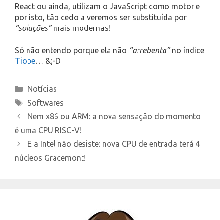
React ou ainda, utilizam o JavaScript como motor e
por isto, tão cedo a veremos ser substituída por
“soluções”
mais modernas!
Só não entendo porque ela não
“arrebenta”
no índice
Tiobe
… &;-D
Categories
Notícias
Tags
Softwares
Nem x86 ou ARM: a nova sensação do momento
é uma CPU RISC-V!
E a Intel não desiste: nova CPU de entrada terá 4
núcleos Gracemont!