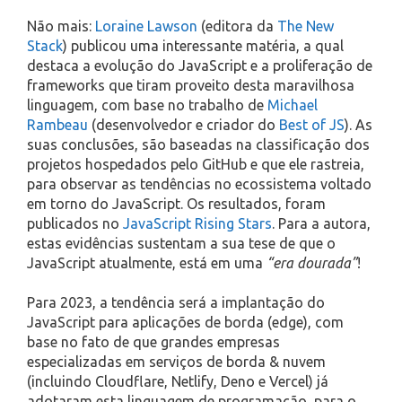
Não mais:
Loraine Lawson
(editora da
The New
Stack
) publicou uma interessante matéria, a qual
destaca a evolução do JavaScript e a proliferação de
frameworks que tiram proveito desta maravilhosa
linguagem, com base no trabalho de
Michael
Rambeau
(desenvolvedor e criador do
Best of JS
). As
suas conclusões, são baseadas na classificação dos
projetos hospedados pelo GitHub e que ele rastreia,
para observar as tendências no ecossistema voltado
em torno do JavaScript. Os resultados, foram
publicados no
JavaScript Rising Stars
. Para a autora,
estas evidências sustentam a sua tese de que o
JavaScript atualmente, está em uma
“era dourada”
!
Para 2023, a tendência será a implantação do
JavaScript para aplicações de borda (edge), com
base no fato de que grandes empresas
especializadas em serviços de borda & nuvem
(incluindo Cloudflare, Netlify, Deno e Vercel) já
adotaram esta linguagem de programação, para o