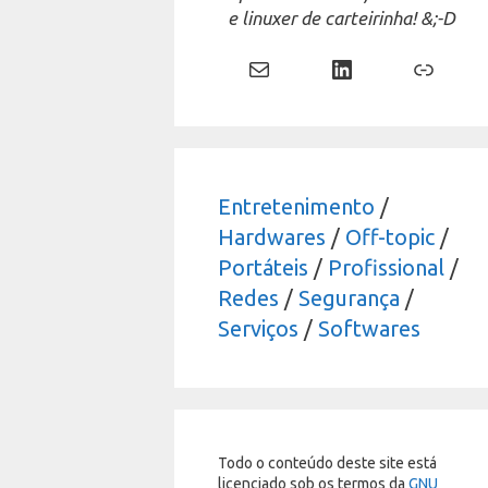
e linuxer de carteirinha! &;-D
Mail
LinkedIn
Link
Entretenimento
/
Hardwares
/
Off-topic
/
Portáteis
/
Profissional
/
Redes
/
Segurança
/
Serviços
/
Softwares
Todo o conteúdo deste site está
licenciado sob os termos da
GNU