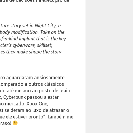
re story set in Night City, a
body modification. Take on the
f-a-kind implant that is the key
ter’s cyberware, skillset,
ices they make shape the story
eiro aguardaram ansiosamente
comparado a outros clássicos
tado até mesmo ao posto de maior
z, Cyberpunk passou a estar
 no mercado: Xbox One,
es) se deram ao luxo de atrasar o
ue ele estiver pronto”, também me
traso!