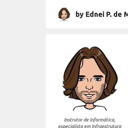
Skip
to
by Ednei P. de 
content
Instrutor de Informática,
especialista em Infraestrutura