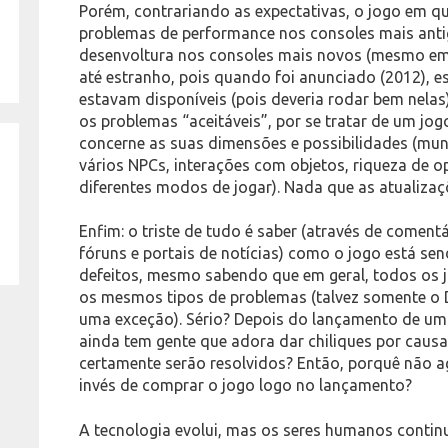
Porém, contrariando as expectativas, o jogo em q
problemas de performance nos consoles mais ant
desenvoltura nos consoles mais novos (mesmo em
até estranho, pois quando foi anunciado (2012), 
estavam disponíveis (pois deveria rodar bem nelas
os problemas “aceitáveis”, por se tratar de um jo
concerne as suas dimensões e possibilidades (mu
vários NPCs, interações com objetos, riqueza de 
diferentes modos de jogar). Nada que as atualiz
Enfim: o triste de tudo é saber (através de coment
fóruns e portais de notícias) como o jogo está se
defeitos, mesmo sabendo que em geral, todos os
os mesmos tipos de problemas (talvez somente o
uma exceção). Sério? Depois do lançamento de uma
ainda tem gente que adora dar chiliques por caus
certamente serão resolvidos? Então, porquê não
invés de comprar o jogo logo no lançamento?
A tecnologia evolui, mas os seres humanos conti