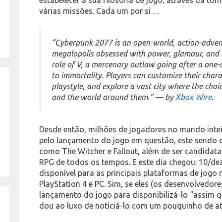
várias missões. Cada um por si…
“Cyberpunk 2077 is an open-world, action-adventu
megalopolis obsessed with power, glamour, and 
role of V, a mercenary outlaw going after a one-o
to immortality. Players can customize their charac
playstyle, and explore a vast city where the cho
and the world around them.” — by
Xbox Wire
.
Desde então, milhões de jogadores no mundo int
pelo lançamento do jogo em questão, este sendo 
como The Witcher e Fallout, além de ser candida
RPG de todos os tempos. E este dia chegou: 10/de
disponível para as principais plataformas de jogo
PlayStation 4 e PC. Sim, se eles (os desenvolvedor
lançamento do jogo para disponibilizá-lo “assim q
dou ao luxo de noticiá-lo com um pouquinho de a