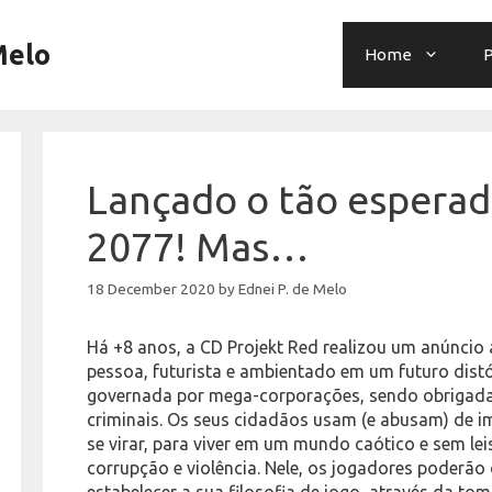
Melo
Home
P
Lançado o tão espera
2077! Mas…
18 December 2020
by
Ednei P. de Melo
Há +8 anos, a CD Projekt Red realizou um anúnci
pessoa, futurista e ambientado em um futuro distó
governada por mega-corporações, sendo obrigada 
criminais. Os seus cidadãos usam (e abusam) de i
se virar, para viver em um mundo caótico e sem lei
corrupção e violência. Nele, os jogadores poderã
estabelecer a sua filosofia de jogo, através da t