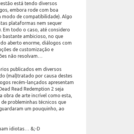
uestão está tendo diversos
igos, embora rode com boa
 modo de compatibilidade). Algo
estas plataformas nem sequer
). Em todo o caso, até considero
go bastante ambicioso, no que
ndo aberto enorme, diálogos com
opções de customização e
ações não resolvam…
ários publicados em diversos
ndo (mal)tratado por causa destes
 jogos recém-lançados apresentam
 Dead Read Redemption 2 seja
 obra de arte incrível como esta,
a de probleminhas técnicos que
 aguardaram um pouquinho, ao
nuam idiotas… &;-D