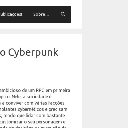
ublicações!
Sobre…
do Cyberpunk
o ambicioso de um RPG em primeira
pico. Nele, a sociedade é
a conviver com várias facções
mplantes cybernéticos e precisam
s, tendo que lidar com bastante
o customizar o seu personagem e
omada de decisões na execução de