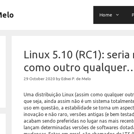
Melo
Home
P
Linux 5.10 (RC1): seria
como outro qualquer
29 October 2020
by
Ednei P. de Melo
Uma distribuição Linux (assim como qualquer outr
que seja, ainda assim não é um sistema totalmente
uso em questão, a estabilidade se torna um aspec
inovação e não raro, versões antigas (e bem testa
acabam sendo preferidas no lugar nas mais recente
lançam determinadas versões de softwares dotada
mudanças. Estas em geral, são chamados de LTS 