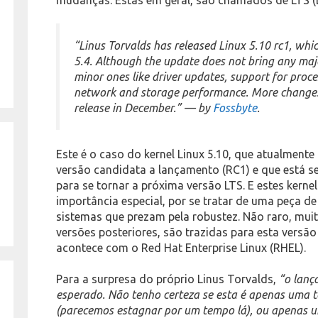
“Linus Torvalds has released Linux 5.10 rc1, whic
5.4. Although the update does not bring any maj
minor ones like driver updates, support for proc
network and storage performance. More changes 
release in December.” — by
Fossbyte
.
Este é o caso do kernel Linux 5.10, que atualmente
versão candidata a lançamento (RC1) e que está 
para se tornar a próxima versão LTS. E estes ker
importância especial, por se tratar de uma peça d
sistemas que prezam pela robustez. Não raro, muit
versões posteriores, são trazidas para esta versão
acontece com o Red Hat Enterprise Linux (RHEL).
Para a surpresa do próprio Linus Torvalds,
“o lanç
esperado. Não tenho certeza se esta é apenas uma 
(parecemos estagnar por um tempo lá), ou apenas um