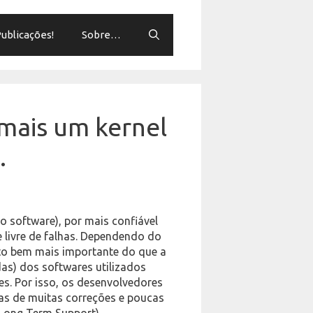
ublicações!
Sobre…
 mais um kernel
…
o software), por mais confiável
 livre de falhas. Dependendo do
to bem mais importante do que a
das) dos softwares utilizados
s. Por isso, os desenvolvedores
s de muitas correções e poucas
(Long Term Support)…