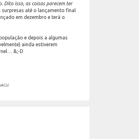
 Dito isso, as coisas parecem ter
 surpresas até o lançamento final
 lançado em dezembro e terá o
 população e depois a algumas
velmente) ainda estiverem
rnel… &;-D
MACs!