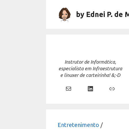
Skip
to
by Ednei P. de 
content
Instrutor de Informática,
especialista em Infraestrutura
e linuxer de carteirinha! &;-D
Mail
LinkedIn
Link
Entretenimento
/