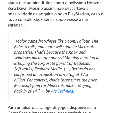
ainda que admire títulos como o belíssimo Horizon
Zero Dawn. Mesmo assim, não descartava a
possibilidade de adquirir o novo PlayStation, caso o
novo console Xbox Series S não viesse a me
agradar…
“Major game franchises like Doom, Fallout, The
Elder Scrolls, and more will soon be Microsoft
properties. That’s because the Xbox and
Windows maker announced Monday morning it
is buying the corporate parent of Bethesda
Softworks, ZeniMax Media. (…) Bethesda has
confirmed an acquisition price tag of $7.5
billion. For context, that’s three times the price
Microsoft paid for Minecraft maker Mojang
back in 2014.” — by
Ars Technica
.
Para ampliar o catálogo de jogos disponíveis no
Game Pass e lançar novos jogos exclusivos, a