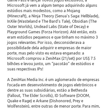
Microsoft já vem a algum tempo adquirindo alguns
estúdios mais modestos, como a Mojang
(Minecraft), a Ninja Theory (Senua’s Saga: Hellblade),
InXile (Wasteland e The Bard’s Tale), Obsidian (The
Outer Worlds), Undead Labs (State of Decay) e
Playground Games (Forza Horizon). Até então, ests
eram estúdios pequenos e que tinham no máximo 3
jogos relevantes. Por isso, desconsiderava a
possibilidade dela adquirir e empresas de maior
porte, mas pelo visto eu estava enganado: a
Microsoft comprou a ZeniMax (21/set) por US$ 7.5
bilhões e levou junto, um “pacotão” de estúdios e
suas respectivas IPs!
A ZeniMax Media Inc. é um aglomerado de empresas
focada em desenvolvimento de jogos eletrônicos e
dentre as suas subsidiárias, estão a Bethesda
(Fallout, The Elder Scrolls), ID Software (DOOM,
Quake e Rage) e Arkane (Dishonored, Prey e
Wolfenstein), entre outras de menor porte. Para mim,