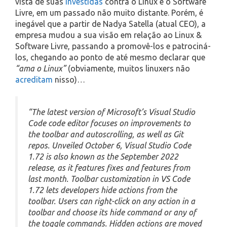
vista de suas
investidas
contra o Linux e o Software
Livre, em um passado não muito distante. Porém, é
inegável que a partir de Nadya Satella (atual CEO), a
empresa mudou a sua visão em relação ao Linux &
Software Livre, passando a promovê-los e patrociná-
los, chegando ao ponto de até mesmo declarar que
“ama o Linux”
(obviamente, muitos linuxers não
acreditam
nisso)…
“The latest version of Microsoft’s Visual Studio
Code code editor focuses on improvements to
the toolbar and autoscrolling, as well as Git
repos. Unveiled October 6, Visual Studio Code
1.72 is also known as the September 2022
release, as it features fixes and features from
last month. Toolbar customization in VS Code
1.72 lets developers hide actions from the
toolbar. Users can right-click on any action in a
toolbar and choose its hide command or any of
the toggle commands. Hidden actions are moved