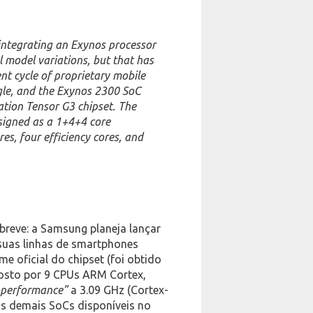
integrating an Exynos processor
al model variations, but that has
t cycle of proprietary mobile
gle, and the Exynos 2300 SoC
ration Tensor G3 chipset. The
signed as a 1+4+4 core
es, four efficiency cores, and
 breve: a Samsung planeja lançar
suas linhas de smartphones
e oficial do chipset (foi obtido
osto por 9 CPUs ARM Cortex,
-performance”
a 3.09 GHz (Cortex-
os demais SoCs disponíveis no