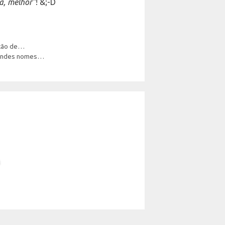
a, melhor”
! &;-D
cução de…
grandes nomes…