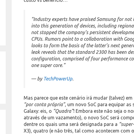
“Industry experts have praised Samsung for not 
into this generation of devices, including region
not stopped the company’s persistent developmen
CPUs. Rumors point to a collaboration with Goo
looks to form the basis of the latter’s next gene
leak reveals that the standard 2300 has been de
configuration, comprised of four performance cor
one super core.”
— by
TechPowerUp
.
Mas parece que este cenário irá mudar (talvez) em
“por conta própria”
, um novo SoC para equipar as 
Galaxy: eis, o
“Quadra”
! Embora este não seja o nom
através de um vazamento), o novo SoC será comp
dentre os quais uma será designada para a
“super
X3), quatro (e não três, tal como acontecem com 