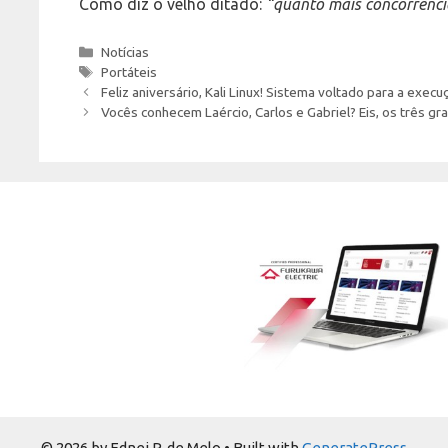
Como diz o velho ditado:
“quanto mais concorrênci
Categories
Notícias
Tags
Portáteis
Feliz aniversário, Kali Linux! Sistema voltado para a exe
Vocês conhecem Laércio, Carlos e Gabriel? Eis, os três 
© 2026 by Ednei P. de Melo
• Built with
GeneratePress