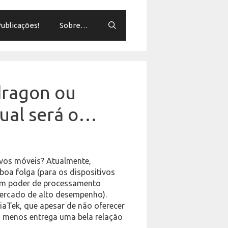
ublicações!
Sobre…
ragon ou
ual será o…
ivos móveis? Atualmente,
a folga (para os dispositivos
 em poder de processamento
ercado de alto desempenho).
aTek, que apesar de não oferecer
 menos entrega uma bela relação