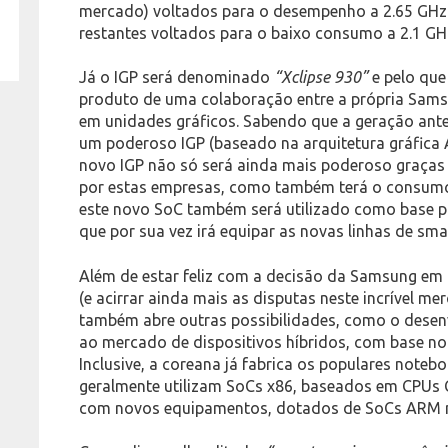
mercado) voltados para o desempenho a 2.65 GHz 
restantes voltados para o baixo consumo a 2.1 GHz
Já o IGP será denominado
“Xclipse 930”
e pelo que
produto de uma colaboração entre a própria Sams
em unidades gráficos. Sabendo que a geração ant
um poderoso IGP (baseado na arquitetura gráfica
novo IGP não só será ainda mais poderoso graça
por estas empresas, como também terá o consumo 
este novo SoC também será utilizado como base p
que por sua vez irá equipar as novas linhas de sma
Além de estar feliz com a decisão da Samsung em
(e acirrar ainda mais as disputas neste incrível me
também abre outras possibilidades, como o desen
ao mercado de dispositivos híbridos, com base n
Inclusive, a coreana já fabrica os populares note
geralmente utilizam SoCs x86, baseados em CPUs 
com novos equipamentos, dotados de SoCs ARM 