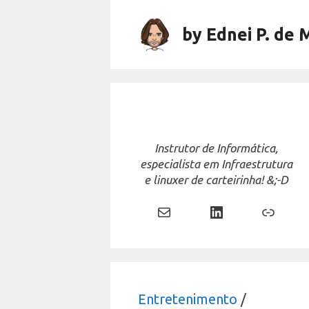
Skip
to
by Ednei P. de 
content
Instrutor de Informática,
especialista em Infraestrutura
e linuxer de carteirinha! &;-D
Mail
LinkedIn
Link
Entretenimento
/