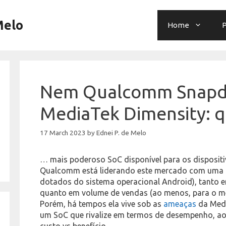
Melo
Home
P
Nem Qualcomm Snapd
MediaTek Dimensity: q
17 March 2023
by
Ednei P. de Melo
… mais poderoso SoC disponível para os disposit
Qualcomm está liderando este mercado com uma bo
dotados do sistema operacional Android), tanto
quanto em volume de vendas (ao menos, para o m
Porém, há tempos ela vive sob as
ameaças
da Medi
um SoC que rivalize em termos de desempenho, ao
custo vs benefício…