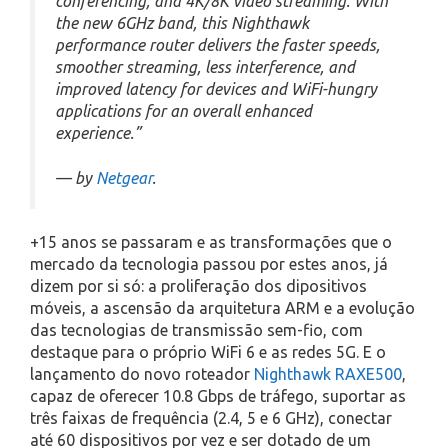
conferencing, and 4K/8K video streaming. With
the new 6GHz band, this Nighthawk
performance router delivers the faster speeds,
smoother streaming, less interference, and
improved latency for devices and WiFi-hungry
applications for an overall enhanced
experience.”
— by
Netgear
.
+15 anos se passaram e as transformações que o
mercado da tecnologia passou por estes anos, já
dizem por si só: a proliferação dos dipositivos
móveis, a ascensão da arquitetura ARM e a evolução
das tecnologias de transmissão sem-fio, com
destaque para o próprio WiFi 6 e as redes 5G. E o
lançamento do novo roteador
Nighthawk RAXE500
,
capaz de oferecer 10.8 Gbps de tráfego, suportar as
três faixas de frequência (2.4, 5 e 6 GHz), conectar
até 60 dispositivos por vez e ser dotado de um