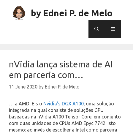
Skip
to
by Ednei P. de Melo
content
Menu
nVidia lança sistema de AI
em parceria com…
11 June 2020
by
Ednei P. de Melo
… a AMD! Eis o
Nvidia’s DGX A100
, uma solução
integrada na qual consiste de soluções GPU
baseadas na nVidia A100 Tensor Core, em conjunto
com duas unidades de CPUs AMD Epyc 7742. Isto
mesmo: ao invés de escolher a Intel como parceira